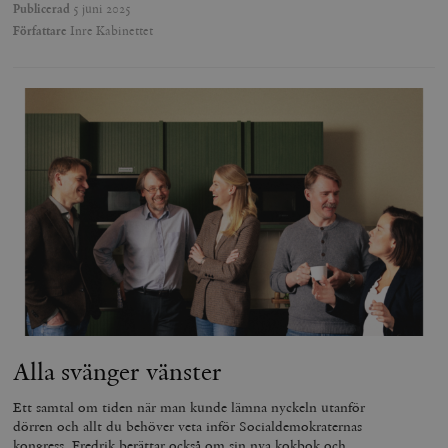
Publicerad
5 juni 2025
Författare
Inre Kabinettet
Alla svänger vänster
Ett samtal om tiden när man kunde lämna nyckeln utanför
dörren och allt du behöver veta inför Socialdemokraternas
kongress. Fredrik berättar också om sin nya kokbok och