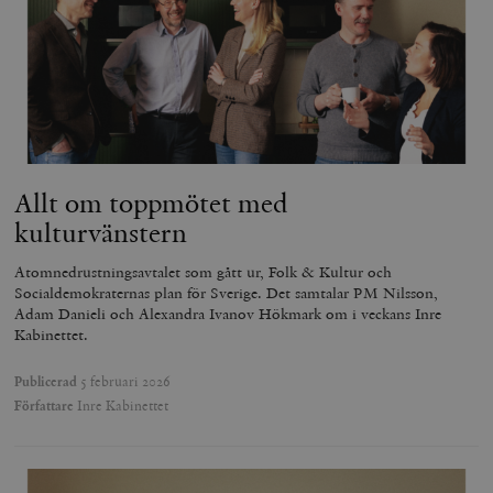
Allt om toppmötet med
kulturvänstern
Atomnedrustningsavtalet som gått ur, Folk & Kultur och
Socialdemokraternas plan för Sverige. Det samtalar PM Nilsson,
Adam Danieli och Alexandra Ivanov Hökmark om i veckans Inre
Kabinettet.
Publicerad
5 februari 2026
Författare
Inre Kabinettet