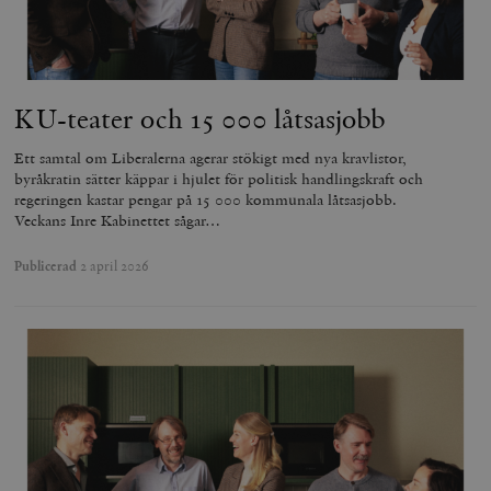
KU-teater och 15 000 låtsasjobb
Ett samtal om Liberalerna agerar stökigt med nya kravlistor,
byråkratin sätter käppar i hjulet för politisk handlingskraft och
regeringen kastar pengar på 15 000 kommunala låtsasjobb.
Veckans Inre Kabinettet sågar…
Publicerad
2 april 2026