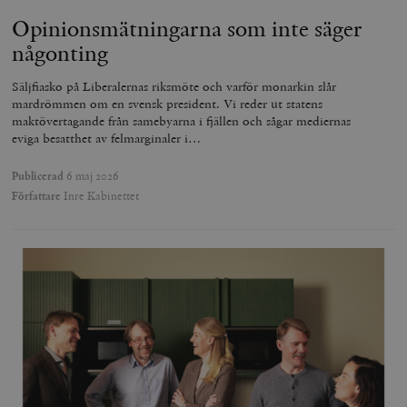
Opinionsmätningarna som inte säger
någonting
Säljfiasko på Liberalernas riksmöte och varför monarkin slår
mardrömmen om en svensk president. Vi reder ut statens
maktövertagande från samebyarna i fjällen och sågar mediernas
eviga besatthet av felmarginaler i…
Publicerad
6 maj 2026
Författare
Inre Kabinettet