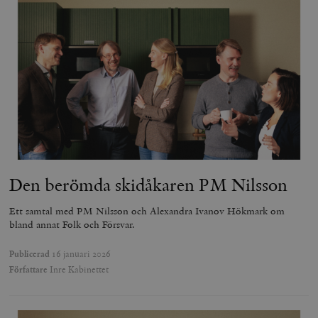
Den berömda skidåkaren PM Nilsson
Ett samtal med PM Nilsson och Alexandra Ivanov Hökmark om
bland annat Folk och Försvar.
Publicerad
16 januari 2026
Författare
Inre Kabinettet