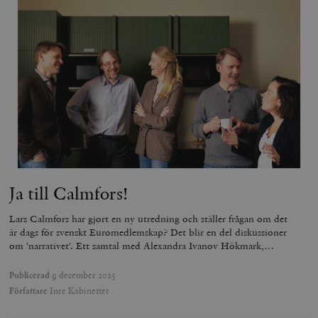
Ja till Calmfors!
Lars Calmfors har gjort en ny utredning och ställer frågan om det
är dags för svenskt Euromedlemskap? Det blir en del diskussioner
om 'narrativet'. Ett samtal med Alexandra Ivanov Hökmark,…
Publicerad
9 december 2025
Författare
Inre Kabinettet