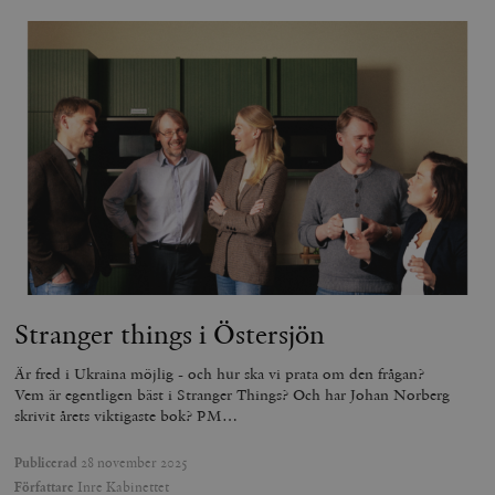
Stranger things i Östersjön
Är fred i Ukraina möjlig - och hur ska vi prata om den frågan?
Vem är egentligen bäst i Stranger Things? Och har Johan Norberg
skrivit årets viktigaste bok? PM…
Publicerad
28 november 2025
Författare
Inre Kabinettet