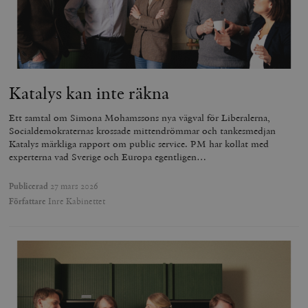
Katalys kan inte räkna
Ett samtal om Simona Mohamssons nya vägval för Liberalerna,
Socialdemokraternas krossade mittendrömmar och tankesmedjan
Katalys märkliga rapport om public service. PM har kollat med
experterna vad Sverige och Europa egentligen…
Publicerad
27 mars 2026
Författare
Inre Kabinettet