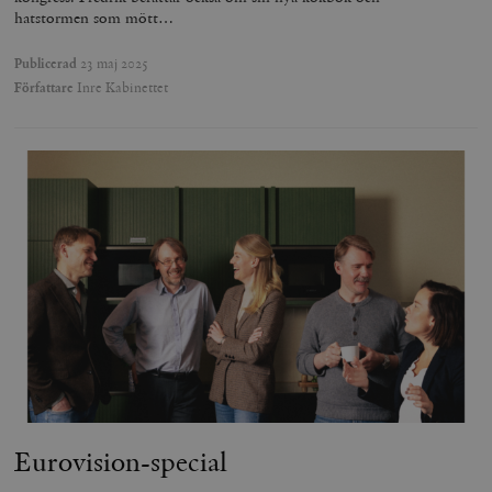
hatstormen som mött…
Publicerad
23 maj 2025
Författare
Inre Kabinettet
Eurovision-special