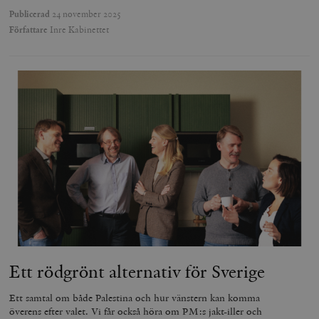
Publicerad
24 november 2025
Författare
Inre Kabinettet
Ett rödgrönt alternativ för Sverige
Ett samtal om både Palestina och hur vänstern kan komma
överens efter valet. Vi får också höra om PM:s jakt-iller och