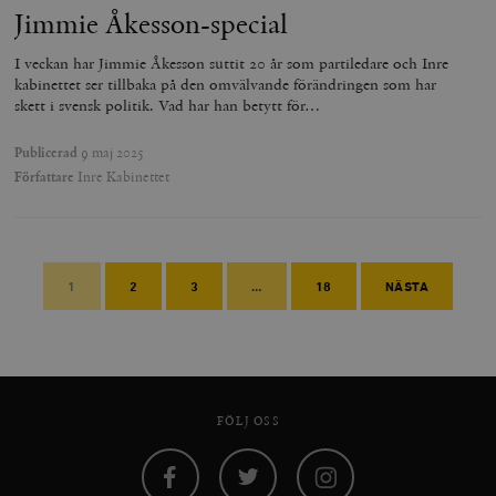
Jimmie Åkesson-special
I veckan har Jimmie Åkesson suttit 20 år som partiledare och Inre
kabinettet ser tillbaka på den omvälvande förändringen som har
skett i svensk politik. Vad har han betytt för…
Publicerad
9 maj 2025
Författare
Inre Kabinettet
1
2
3
…
18
NÄSTA
FÖLJ OSS