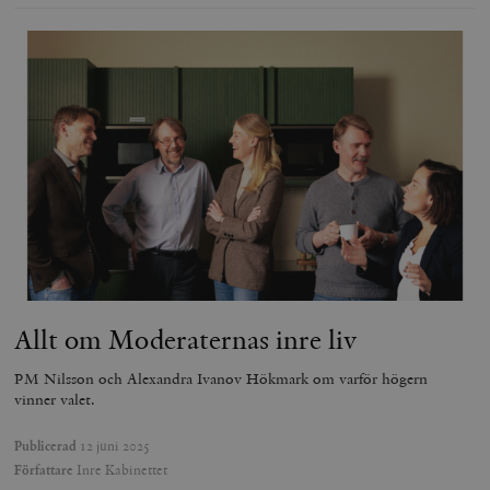
_hjIncludedInSessionSample_675006
.timbro.se
2
webbplatser.
minuter
_hjSession_675006
.timbro.se
30
minuter
Allt om Moderaternas inre liv
PM Nilsson och Alexandra Ivanov Hökmark om varför högern
vinner valet.
Publicerad
12 juni 2025
Författare
Inre Kabinettet