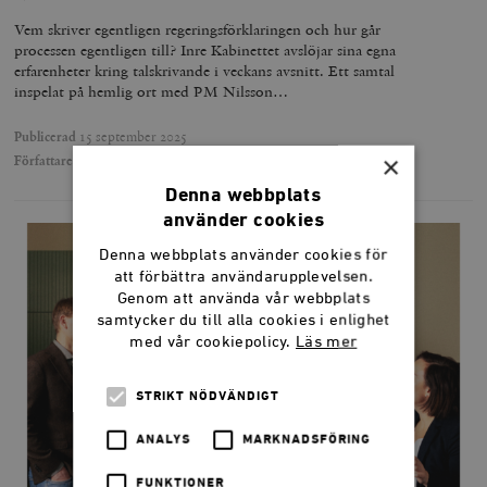
Vem skriver egentligen regeringsförklaringen och hur går
processen egentligen till? Inre Kabinettet avslöjar sina egna
erfarenheter kring talskrivande i veckans avsnitt. Ett samtal
inspelat på hemlig ort med PM Nilsson…
Publicerad
15 september 2025
×
Författare
Inre Kabinettet
Denna webbplats
använder cookies
Denna webbplats använder cookies för
att förbättra användarupplevelsen.
Genom att använda vår webbplats
samtycker du till alla cookies i enlighet
med vår cookiepolicy.
Läs mer
STRIKT NÖDVÄNDIGT
ANALYS
MARKNADSFÖRING
FUNKTIONER