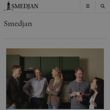
Timbro
MENY
Smedjan