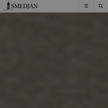
Timbro
MENY