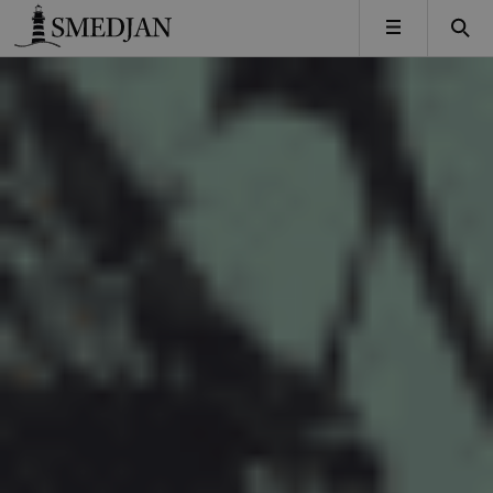
Timbro
MENY