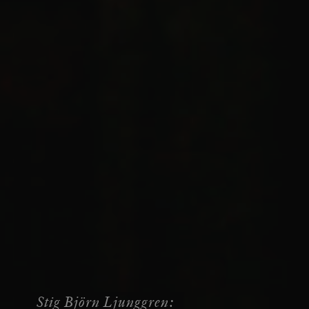
Stig Björn Ljunggren: