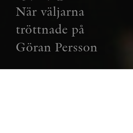
När väljarna
tröttnade på
Göran Persson
SAMHÄLLE
ESSÄ
Valet 2006 innebar inte bara en seger för
Alliansen. Det signalerade också en
omvandling av det svenska politiska
landskapet, där gamla tabun kring partibyten
bland socialdemokratiska väljare bröts. Stig-