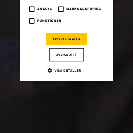
ANALYS
MARKNADSFÖRING
FUNKTIONER
ACCEPTERA ALLA
AVVISA ALLT
VISA DETALJER
Strikt nödvändigt
Analys
Marknadsföring
Funktioner
Strikt nödvändiga kakor tillåter
kärnwebbplatsfunktioner som användarinloggning
och kontohantering. Webbplatsen kan inte användas
ordentligt utan strikt nödvändiga cookies.