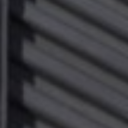
b
vuid
Vimeo.com
1 år 1
Dessa kakor 
_hjSessionUser_675006
.timbro.se
1 år
Inc.
månad
av Vimeo-
.vimeo.com
videospelare
_hjIncludedInSessionSample_675006
.timbro.se
2
webbplatser.
minuter
_hjSession_675006
.timbro.se
30
minuter