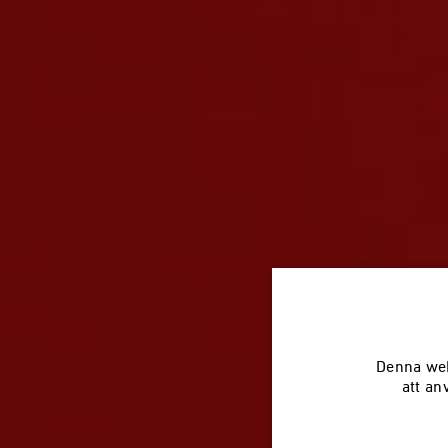
Denna web
att an