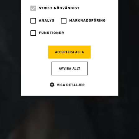
STRIKT NÖDVÄNDIGT
ANALYS
MARKNADSFÖRING
FUNKTIONER
ACCEPTERA ALLA
AVVISA ALLT
VISA DETALJER
Strikt nödvändigt
Analys
Marknadsföring
Funktioner
Strikt nödvändiga kakor tillåter
kärnwebbplatsfunktioner som användarinloggning
och kontohantering. Webbplatsen kan inte användas