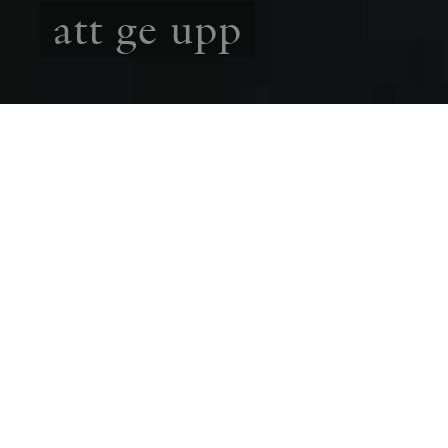
att ge upp
UTBLICK
REPORTAGE
Tre år efter Rysslands fullskaliga invasion är
den ukrainska motståndsviljan fortsatt stark.
Rutger Brattström reste till Kyiv och
konstaterar att ingen han träffar är beredd att
godta en påtvingad fred.
RUTGER BRATTSTRÖM
24 FEBRUARI
2025
Tre år efter Rysslands