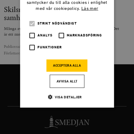
samtycker du till alla cookies i enlighet
Skilsmässorna är ett mått på
med vår cookiepolicy.
Läs mer
samhällets frihet
STRIKT NÖDVÄNDIGT
Många av sommarens bröllop kommer att sluta i skilsmässa. Det
är ett sundhetstecken för en liberal demokrati.
ANALYS
MARKNADSFÖRING
Publicerad
25 juli 2025
FUNKTIONER
Författare
Hannah Stutzinsky
ACCEPTERA ALLA
FÖLJ OSS
AVVISA ALLT
VISA DETALJER
Facebook
Twitter
Instagram
Strikt nödvändigt
Analys
Marknadsföring
Funktioner