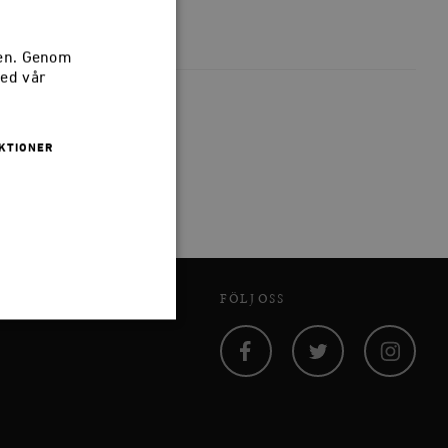
sen. Genom
med vår
KTIONER
FÖLJ OSS
Facebook
Twitter
Instagram
 inte användas ordentligt