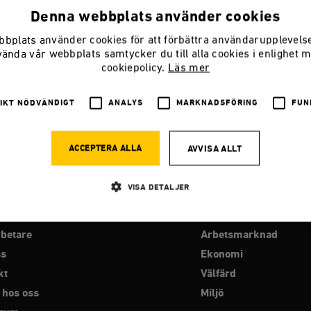
Denna webbplats använder cookies
bplats använder cookies för att förbättra användarupplevel
vända vår webbplats samtycker du till alla cookies i enlighet 
cookiepolicy.
Läs mer
IKT NÖDVÄNDIGT
ANALYS
MARKNADSFÖRING
FUN
ACCEPTERA ALLA
AVVISA ALLT
VISA DETALJER
RO
PROGRAMOMRÅDEN
betare
Arbetsmarknad
Strikt nödvändigt
Analys
Marknadsföring
Funktioner
ss
Ekonomi
llåter kärnwebbplatsfunktioner som användarinloggning och kontohantering. Webbplatsen kan
kt
Välfärd
ies.
 hos oss
Miljö
Leverantör
Utgång
Beskrivning
/ Domän