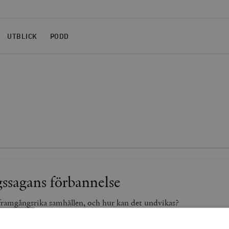
UTBLICK
PODD
ssagans förbannelse
 framgångsrika samhällen, och hur kan det undvikas?