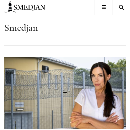
Timbro
MENY
Smedjan