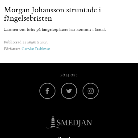
Morgan Johansson struntade i
fängelsebristen
Larmen om brist på fängelseplatser har kommit i åratal.
Publicerad
22 augusti 2023
Författare
Carolin Dahlman
FÖLJ OSS
Facebook
Twitter
Instagram