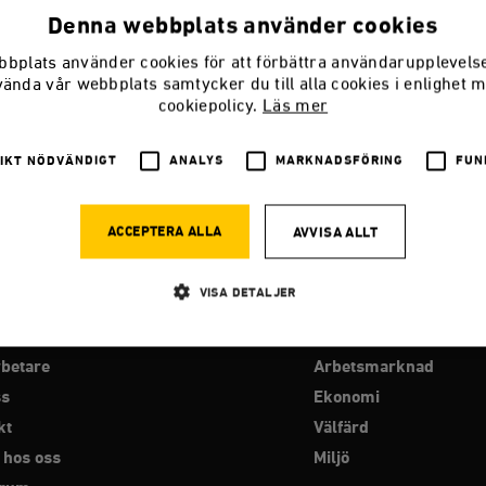
Denna webbplats använder cookies
bplats använder cookies för att förbättra användarupplevel
vända vår webbplats samtycker du till alla cookies i enlighet 
cookiepolicy.
Läs mer
IKT NÖDVÄNDIGT
ANALYS
MARKNADSFÖRING
FUN
ACCEPTERA ALLA
AVVISA ALLT
VISA DETALJER
RO
PROGRAMOMRÅDEN
betare
Arbetsmarknad
Strikt nödvändigt
Analys
Marknadsföring
Funktioner
ss
Ekonomi
llåter kärnwebbplatsfunktioner som användarinloggning och kontohantering. Webbplatsen kan
kt
Välfärd
ies.
 hos oss
Miljö
Leverantör
Utgång
Beskrivning
/ Domän