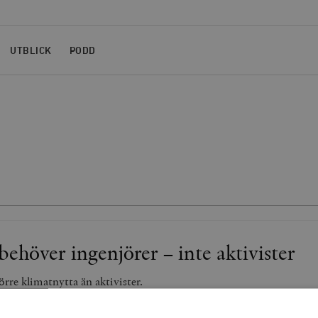
UTBLICK
PODD
behöver ingenjörer – inte aktivister
örre klimatnytta än aktivister.