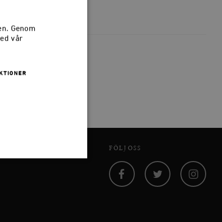
sen. Genom
med vår
KTIONER
FÖLJ OSS
Facebook
Twitter
Instagram
 inte användas ordentligt