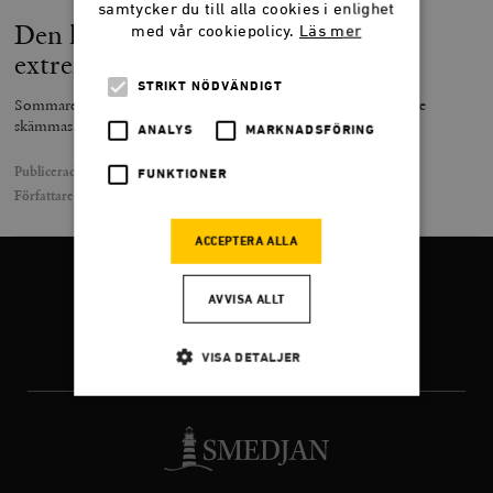
samtycker du till alla cookies i enlighet
Den här gången var medierna
med vår cookiepolicy.
Läs mer
extremister
STRIKT NÖDVÄNDIGT
Sommarens politiska snackis har varit ett drev, medierna borde
skämmas.
ANALYS
MARKNADSFÖRING
Publicerad
14 juli 2025
FUNKTIONER
Författare
Hannah Stutzinsky
ACCEPTERA ALLA
FÖLJ OSS
AVVISA ALLT
VISA DETALJER
Facebook
Twitter
Instagram
Strikt nödvändigt
Analys
Marknadsföring
Funktioner