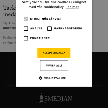
samtycker du till alla cookies i enlighet
Tacka konkurrensen för OS-
med vår cookiepolicy.
Läs mer
medaljerna
STRIKT NÖDVÄNDIGT
Nyckeln till den svenska OS-framgången ligger i atleternas
innovationsförmåga.
ANALYS
MARKNADSFÖRING
Publicerad
13 augusti 2024
FUNKTIONER
Författare
Thea Erlandsson
ACCEPTERA ALLA
FÖLJ OSS
AVVISA ALLT
VISA DETALJER
Facebook
Twitter
Instagram
Strikt nödvändigt
Analys
Marknadsföring
Funktioner