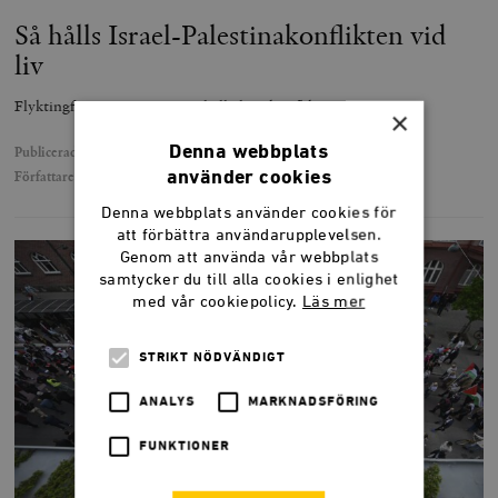
Så hålls Israel-Palestinakonflikten vid
liv
Flyktingfrågan är ett sätt att hålla liv i konflikten.
×
Denna webbplats
Publicerad
4 september 2025
använder cookies
Författare
Bengt G Nilsson
Denna webbplats använder cookies för
att förbättra användarupplevelsen.
Genom att använda vår webbplats
samtycker du till alla cookies i enlighet
med vår cookiepolicy.
Läs mer
STRIKT NÖDVÄNDIGT
ANALYS
MARKNADSFÖRING
FUNKTIONER