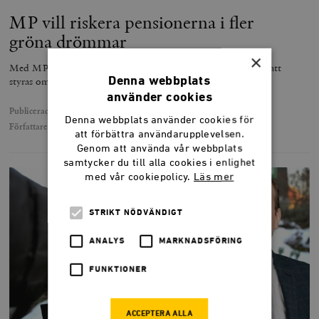
MP vill riskera pensionerna i fler
gröna drömmar
×
Med MP på finansdepartementet kommer pensionspengarna att
styras om.
Denna webbplats
använder cookies
Publicerad
24 juni 2026
Denna webbplats använder cookies för
Författare
Hannah Stutzinsky
att förbättra användarupplevelsen.
Genom att använda vår webbplats
samtycker du till alla cookies i enlighet
med vår cookiepolicy.
Läs mer
STRIKT NÖDVÄNDIGT
ANALYS
MARKNADSFÖRING
FUNKTIONER
ACCEPTERA ALLA