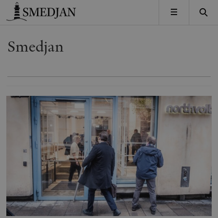
Timbro
MENY
Smedjan