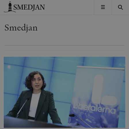
Timbro
MENY
Smedjan