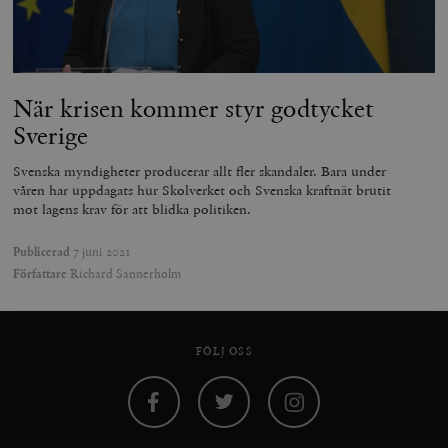
Strikt nödvändigt
Analys
Marknadsföring
Funktioner
Strikt nödvändiga kakor tillåter
kärnwebbplatsfunktioner som användarinloggning
och kontohantering. Webbplatsen kan inte användas
När krisen kommer styr godtycket
ordentligt utan strikt nödvändiga cookies.
Sverige
Leverantör
Namn
U
/ Domän
Svenska myndigheter producerar allt fler skandaler. Bara under
våren har uppdagats hur Skolverket och Svenska kraftnät brutit
woocommerce_cart_hash
Automattic
S
Inc.
mot lagens krav för att blidka politiken.
timbro.se
Publicerad
7 juni 2021
Författare
Richard Sannerholm
_hjFirstSeen
Hotjar Ltd
.timbro.se
m
FÖLJ OSS
Facebook
Twitter
Instagram