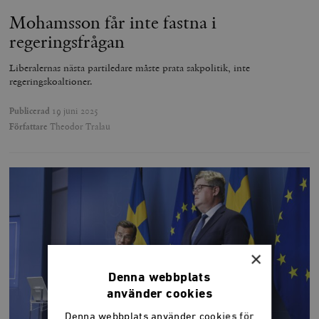
Mohamsson får inte fastna i
regeringsfrågan
Liberalernas nästa partiledare måste prata sakpolitik, inte
regeringskoaltioner.
Publicerad
19 juni 2025
Författare
Theodor Tralau
×
Denna webbplats
använder cookies
Denna webbplats använder cookies för