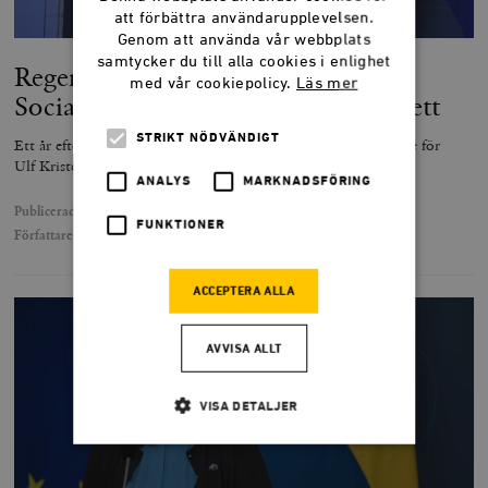
att förbättra användarupplevelsen.
Genom att använda vår webbplats
samtycker du till alla cookies i enlighet
Regeringen har blivit
med vår cookiepolicy.
Läs mer
Socialdemokraternas mediemarionett
STRIKT NÖDVÄNDIGT
Ett år efter valsegern är kommunikativ svaghet ett tungt sänke för
Ulf Kristerssons regering.
ANALYS
MARKNADSFÖRING
Publicerad
11 september 2023
FUNKTIONER
Författare
Jonas Gummesson
ACCEPTERA ALLA
AVVISA ALLT
VISA DETALJER