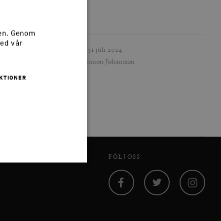
sen. Genom
med vår
Publicerad
31 juli 2024
Författare
Simon Johansson
KTIONER
FÖLJ OSS
 inte användas ordentligt
Facebook
Twitter
Instagram