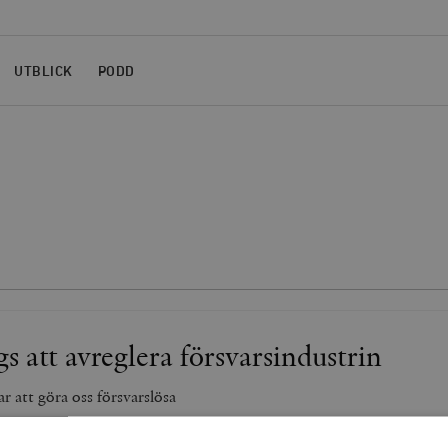
UTBLICK
PODD
s att avreglera försvarsindustrin
ar att göra oss försvarslösa