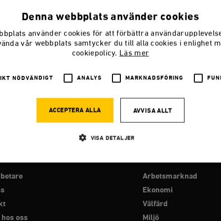
Denna webbplats använder cookies
bplats använder cookies för att förbättra användarupplevel
vända vår webbplats samtycker du till alla cookies i enlighet 
är med och räddar klimatet
cookiepolicy.
Läs mer
r världen.
IKT NÖDVÄNDIGT
ANALYS
MARKNADSFÖRING
FUN
ACCEPTERA ALLA
AVVISA ALLT
VISA DETALJER
RO
PROGRAMOMRÅDEN
Strikt nödvändigt
Analys
Marknadsföring
Funktioner
betare
Arbetsmarknad
ss
Ekonomi
llåter kärnwebbplatsfunktioner som användarinloggning och kontohantering. Webbplatsen kan
ies.
kt
Välfärd
Leverantör
 hos oss
Miljö
Utgång
Beskrivning