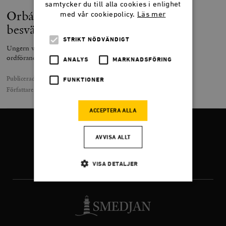
samtycker du till alla cookies i enlighet
Orbán kommer att fortsätta vara
med vår cookiepolicy.
Läs mer
besvärlig
STRIKT NÖDVÄNDIGT
Ungern vill få mer inflytande i EU – och inte bara genom sitt
ordförandeskap.
ANALYS
MARKNADSFÖRING
Publicerad
2 juli 2024
FUNKTIONER
Författare
Thea Erlandsson
ACCEPTERA ALLA
FÖLJ OSS
AVVISA ALLT
VISA DETALJER
Facebook
Twitter
Instagram
Strikt nödvändigt
Analys
Marknadsföring
Funktioner