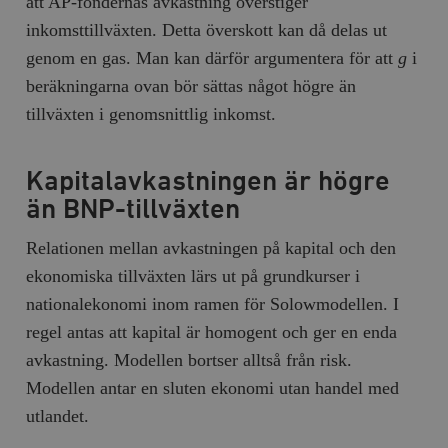
att AP-fondernas avkastning överstiger
hålla reda på
k
användarinst
inkomsttillväxten. Detta överskott kan då delas ut
i
för Youtube-v
w
inbäddade i
genom en gas. Man kan därför argumentera för att
g
i
a
webbplatser;
s
också avgör
beräkningarna ovan bör sättas något högre än
f
webbplatsbe
w
använder den
tillväxten i genomsnittlig inkomst.
eller gamla 
_gid
Google LLC
1 dag
D
av Youtube-
.timbro.se
G
gränssnittet.
o
v
mailchimp_landing_site
Mailchimp
28 dagar
Kapitalavkastningen är högre
o
timbro.se
o
än BNP-tillväxten
__cf_bm
Cloudflare
30
Denna cookie
_gat_UA-19195086-1
.timbro.se
54
D
Inc.
minuter
för att skilja
sekunder
c
Relationen mellan avkastningen på kapital och den
.podbean.com
människor oc
G
Detta är förd
m
ekonomiska tillväxten lärs ut på grundkurser i
för webbplat
i
att göra gilti
i
nationalekonomi inom ramen för Solowmodellen. I
rapporter o
e
användningen
si
regel antas att kapital är homogent och ger en enda
deras webbpl
_
a
avkastning. Modellen bortser alltså från risk.
_fbp
Meta
3
Används av F
s
Platform Inc.
månader
för att lever
p
Modellen antar en sluten ekonomi utan handel med
.timbro.se
serie
t
reklamproduk
utlandet.
såsom realti
_ga_YBG49SLCTY
.timbro.se
1 år 1
D
från
månad
G
tredjepartsa