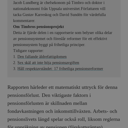
Jacob Lundberg är chefsekonom på Timbro och doktor i
nationalekonomi från Uppsala universitet.Författaren vill
tacka Gustav Karreskog och David Sundén för värdefulla
kommentarer.
Om Timbros pensionsprojekt
Detta är fjärde delen i en rapportserie som belyser olika delar
av pensionssystemet och föreslår reformer för ett effektivt
pensionssystem byggt på frihetliga principer.
Tidigare rapporter:
1.
Den fallande äldrefattigdomen
2.
Sex skäl att inte höja pensionsavgiften
3.
Håll respektavståndet: 17 frihetliga pensionsreformer
Rapporten härleder ett matematiskt uttryck för denna
pensionsförlust. Den viktigaste faktorn i
pensionsförlusten är skillnaden mellan
fondavkastningen och inkomsttillväxten. Arbets- och
pensionslivets längd spelar också roll, liksom reglerna
för uppräkning av pensionen (förskottsräntan).