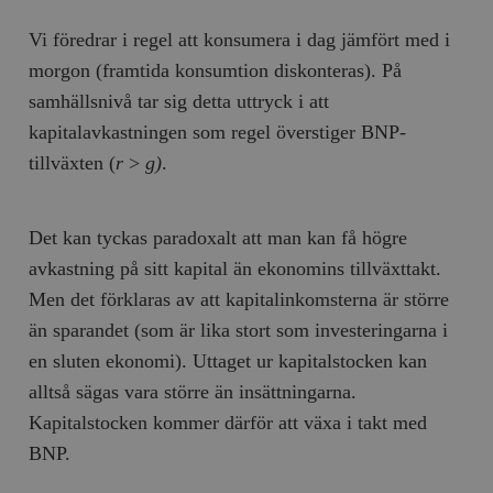
b
vuid
Vimeo.com
1 år 1
Dessa kakor 
_hjSessionUser_675006
.timbro.se
1 år
Vi föredrar i regel att konsumera i dag jämfört med i
Inc.
månad
av Vimeo-
.vimeo.com
videospelare
morgon (framtida konsumtion diskonteras). På
_hjIncludedInSessionSample_675006
.timbro.se
2
webbplatser.
minuter
samhällsnivå tar sig detta uttryck i att
_hjSession_675006
.timbro.se
30
kapitalavkastningen som regel överstiger BNP-
minuter
tillväxten (
r
>
g)
.
Det kan tyckas paradoxalt att man kan få högre
avkastning på sitt kapital än ekonomins tillväxttakt.
Men det förklaras av att kapitalinkomsterna är större
än sparandet (som är lika stort som investeringarna i
en sluten ekonomi). Uttaget ur kapitalstocken kan
alltså sägas vara större än insättningarna.
Kapitalstocken kommer därför att växa i takt med
BNP.