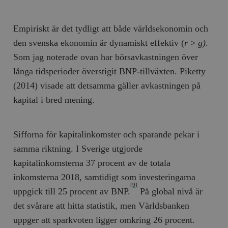
Empiriskt är det tydligt att både världsekonomin och
den svenska ekonomin är dynamiskt effektiv (
r
>
g)
.
Som jag noterade ovan har börsavkastningen över
långa tidsperioder överstigit BNP-tillväxten. Piketty
(2014) visade att detsamma gäller avkastningen på
kapital i bred mening.
Sifforna för kapitalinkomster och sparande pekar i
samma riktning. I Sverige utgjorde
kapitalinkomsterna 37 procent av de totala
inkomsterna 2018, samtidigt som investeringarna
[9]
uppgick till 25 procent av BNP.
På global nivå är
det svårare att hitta statistik, men Världsbanken
uppger att sparkvoten ligger omkring 26 procent.