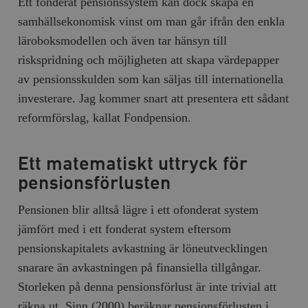
Ett fonderat pensionssystem kan dock skapa en
samhällsekonomisk vinst om man går ifrån den enkla
läroboksmodellen och även tar hänsyn till
riskspridning och möjligheten att skapa värdepapper
av pensionsskulden som kan säljas till internationella
investerare. Jag kommer snart att presentera ett sådant
reformförslag, kallat Fondpension.
Ett matematiskt uttryck för
pensionsförlusten
Pensionen blir alltså lägre i ett ofonderat system
jämfört med i ett fonderat system eftersom
pensionskapitalets avkastning är löneutvecklingen
snarare än avkastningen på finansiella tillgångar.
Storleken på denna pensionsförlust är inte trivial att
räkna ut. Sinn (2000) beräknar pensionsförlusten i