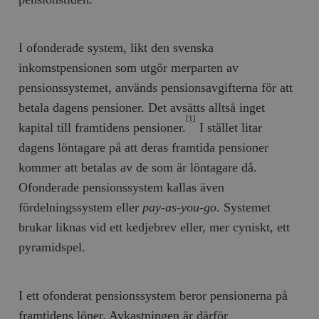
I ofonderade system, likt den svenska
inkomstpensionen som utgör merparten av
pensionssystemet, används pensionsavgifterna för att
betala dagens pensioner. Det avsätts alltså inget
[1]
kapital till framtidens pensioner.
I stället litar
dagens löntagare på att deras framtida pensioner
kommer att betalas av de som är löntagare då.
Ofonderade pensionssystem kallas även
fördelningssystem eller
pay-as-you-go
. Systemet
brukar liknas vid ett kedjebrev eller, mer cyniskt, ett
pyramidspel.
I ett ofonderat pensionssystem beror pensionerna på
framtidens löner. Avkastningen är därför