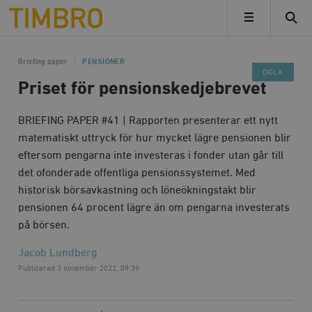
Timbro
MENY
Briefing paper
PENSIONER
DELA
Priset för pensionskedjebrevet
BRIEFING PAPER #41 | Rapporten presenterar ett nytt
matematiskt uttryck för hur mycket lägre pensionen blir
eftersom pengarna inte investeras i fonder utan går till
det ofonderade offentliga pensionssystemet. Med
historisk börsavkastning och löneökningstakt blir
pensionen 64 procent lägre än om pengarna investerats
på börsen.
Jacob Lundberg
Publicerad
3 november 2022, 09.39