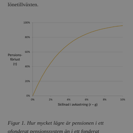
/ Domän
lönetillväxten.
woocommerce_cart_hash
Automattic
S
Inc.
timbro.se
_hjFirstSeen
Hotjar Ltd
.timbro.se
m
woocommerce_items_in_cart
Automattic
S
Inc.
timbro.se
Figur 1. Hur mycket lägre är pensionen i ett
wp_woocommerce_session_[abcdef0123456789]
timbro.se
2
ofonderat pensionssystem än i ett fonderat
{32}