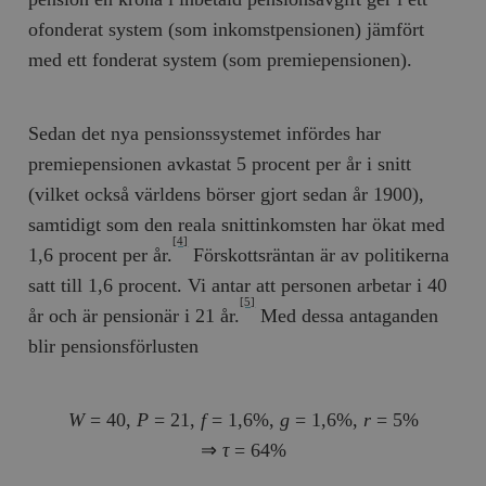
ofonderat system (som inkomstpensionen) jämfört
med ett fonderat system (som premiepensionen).
Sedan det nya pensionssystemet infördes har
premiepensionen avkastat 5 procent per år i snitt
(vilket också världens börser gjort sedan år 1900),
samtidigt som den reala snittinkomsten har ökat med
[4]
1,6 procent per år.
Förskottsräntan är av politikerna
satt till 1,6 procent. Vi antar att personen arbetar i 40
[5]
år och är pensionär i 21 år.
Med dessa antaganden
blir pensionsförlusten
W
= 40,
P
= 21,
f
= 1,6%,
g
= 1,6%,
r
= 5%
⇒
τ
= 64%