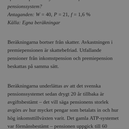
pensionssystem?
__cf_bm
Cloudflare
Inc.
m
Antaganden:
W
= 40,
P
= 21,
f
= 1,6 %
.myfonts.net
Källa: Egna beräkningar
Beräkningarna bortser från skatter. Avkastningen i
premiepensionen är skattebefriad. Utfallande
pensioner från inkomstpension och premiepension
beskattas på samma sätt.
_hjAbsoluteSessionInProgress
Hotjar Ltd
.timbro.se
m
Beräkningarna underlättas av att det svenska
pensionssystemet sedan drygt 20 år tillbaka är
avgiftsbestämt – det vill säga pensionens storlek
avgörs av hur mycket pengar som betalats in och hur
hög inkomsttillväxten varit. Det gamla ATP-systemet
var förmånsbestämt – pensionen uppgick till 60
__cf_bm
Cloudflare