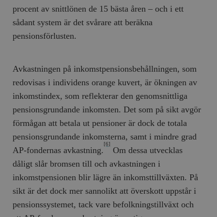
Inc.
m
procent av snittlönen de 15 bästa åren – och i ett
.vimeo.com
sådant system är det svårare att beräkna
pensionsförlusten.
Avkastningen på inkomstpensionsbehållningen, som
redovisas i individens orange kuvert, är ökningen av
inkomstindex, som reflekterar den genomsnittliga
pensionsgrundande inkomsten. Det som på sikt avgör
förmågan att betala ut pensioner är dock de totala
Leverantör
pensionsgrundande inkomsterna, samt i mindre grad
Namn
Utgång
B
/ Domän
[6]
AP-fondernas avkastning.
Om dessa utvecklas
Leverantör /
Namn
Utgång
Beskrivning
_ga
Google LLC
1 år 1
D
Domän
dåligt slår bromsen till och avkastningen i
.timbro.se
månad
a
U
YSC
Google LLC
Session
Denna cookie 
inkomstpensionen blir lägre än inkomsttillväxten. På
e
.youtube.com
av YouTube fö
G
spåra visning
sikt är det dock mer sannolikt att överskott uppstår i
a
inbäddade vi
a
pensionssystemet, tack vare befolkningstillväxt och
u
VISITOR_INFO1_LIVE
Google LLC
6
Denna cookie 
t
.youtube.com
månader
av Youtube fö
g