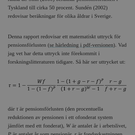
Tyskland till cirka 50 procent. Sundén (2002)
redovisar beräkningar för olika åldrar i Sverige.
Denna rapport redovisar ett matematiskt uttryck för
pensionsförlusten (
se härledning i pdf-versionen
). Vad
jag vet har detta uttryck inte förekommit i
forskningslitteraturen tidigare. Så här ser uttrycket ut:
där
τ
är pensionsförlusten (den procentuella
reduktionen av pensionen i ett ofonderat system
jämfört med ett fonderat),
W
är antalet år i arbetslivet,
P
är antalet år som pensionär,
r
är fondavkastningen,