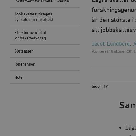
Lägre skatter oc
Incitament för arbete i Sverige
forskningsgeno
Jobbskatteavdragets
är den största i
sysselsättningseffekt
att jobbskattea
Effekter av utökat
jobbskatteavdrag
Jacob Lundberg
,
J
Slutsatser
Publicerad
18 oktober 2018
Referenser
Noter
Sidor: 19
Sam
Lägr