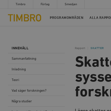
Timbro
Förlag
Smedjan
Timbro
PROGRAMOMRÅDEN
ALLA RAPPO
INNEHÅLL
Rapport
SKATTER
Skatt
Sammanfattning
Inledning
sysse
Teori
fors
Vad säger forskningen?
Några studier