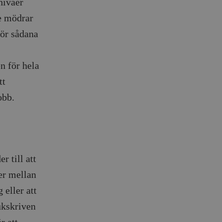
nivåer
de mödrar
för sådana
n för hela
tt
obb.
r till att
ger mellan
 eller att
ukskriven