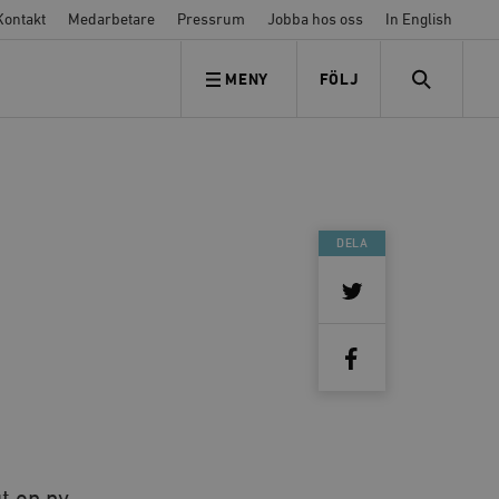
Kontakt
Medarbetare
Pressrum
Jobba hos oss
In English
MENY
FÖLJ
FÖLJ OSS
SEARCH
DELA
g