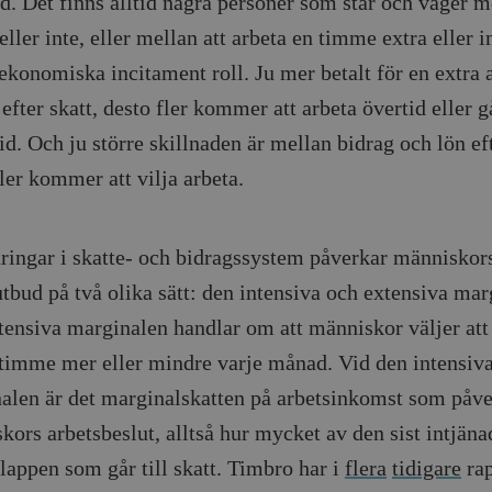
id. Det finns alltid några personer som står och väger m
cart
Automattic
Session
Hjälper WooCommerce att avgöra när v
Inc.
ändras.
timbro.se
eller inte, eller mellan att arbeta en timme extra eller i
n_[abcdef0123456789]
timbro.se
2 dagar
 ekonomiska incitament roll. Ju mer betalt för en extra 
fter skatt, desto fler kommer att arbeta övertid eller g
Cloudflare
30
Denna cookie används för att skilja m
Inc.
minuter
Detta är fördelaktigt för webbplatsen f
id. Och ju större skillnaden är mellan bidrag och lön eft
.myfonts.net
rapporter om användningen av deras 
ler kommer att vilja arbeta.
ogress
Hotjar Ltd
30
Cookien är inställd så att Hotjar kan s
.timbro.se
minuter
användarens resa för ett totalt antal s
ingen identifierbar information.
Cloudflare
30
Denna cookie används för att skilja m
Inc.
minuter
Detta är fördelaktigt för webbplatsen f
ringar i skatte- och bidragssystem påverkar människor
.vimeo.com
rapporter om användningen av deras 
utbud på två olika sätt: den intensiva och extensiva mar
tensiva marginalen handlar om att människor väljer att
Leverantör /
Leverantör
timme mer eller mindre varje månad. Vid den intensiv
Utgång
Beskrivning
Utgång
Beskrivning
Domän
/ Domän
alen är det marginalskatten på arbetsinkomst som påve
Google LLC
Google LLC
Session
Denna cookie ställs in av YouTube för att spåra visningar av 
1 år 1
Detta cookie-namn är associerat med Google Unive
.youtube.com
.timbro.se
månad
en viktig uppdatering av Googles mer vanliga ana
kors arbetsbeslut, alltså hur mycket av den sist intjäna
används för att särskilja unika användare genom at
slumpmässigt genererat nummer som klientidentif
Google LLC
6
Denna cookie ställs in av Youtube för att hålla reda på använ
sidförfrågan på en webbplats och används för at
.youtube.com
månader
Youtube-videor inbäddade i webbplatser; den kan också avg
lappen som går till skatt. Timbro har i
flera
tidigare
rap
session- och kampanjdata för webbplatsanalysra
webbplatsbesökaren använder den nya eller gamla versionen