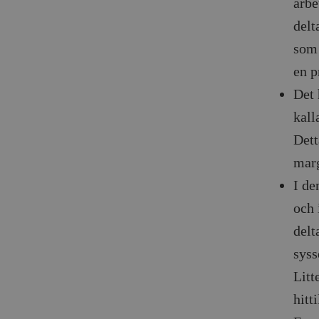
arbe
delt
som 
en p
Det 
kall
Dett
marg
I de
och 
delt
syss
Litt
hitti