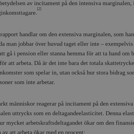
 betydelsen av incitament på den intensiva marginalen, 
Google LLC
1 dag
Denna cookie ställs in av Google Analytics. Den l
Mailchimp
28 dagar
[2]
.timbro.se
unikt värde för varje besökt sida och används fö
timbro.se
ginkomsttagare.
sidvisningar.
Cloudflare
30
Denna cookie används för att skilja mellan människor och bot
.timbro.se
54
Detta är en mönstertyps-cookie som har ställts in
Inc.
minuter
för webbplatsen för att göra giltiga rapporter om användnin
sekunder
mönsterelementet i namnet innehåller det unika i
.podbean.com
kontot eller webbplatsen det hänför sig till. Det 
rapport handlar om den extensiva marginalen, som ha
som används för att begränsa mängden data som 
Meta
3
Används av Facebook för att leverera en serie reklamproduk
webbplatser med hög trafikvolym.
Platform Inc.
månader
från tredjepartsannonsörer
da man jobbar över huvud taget eller inte – exempelvi
.timbro.se
.timbro.se
1 år 1
Denna cookie används av Google Analytics för at
månad
sessionstillståndet.
Vimeo.com
1 år 1
Dessa kakor används av Vimeo-videospelaren på webbplatse
att gå i pension eller stanna hemma för att ta hand om b
Inc.
månad
.timbro.se
1 år
.vimeo.com
 för att arbeta. Då är det inte bara det totala skattetryck
mple_675006
.timbro.se
2
inkomster som spelar in, utan också hur stora bidrag s
minuter
rsoner som inte arbetar.
.timbro.se
30
minuter
arkt människor reagerar på incitament på den extensiva
alen uttrycks som en deltagandeelasticitet. Denna elast
hur mycket arbetskraftsdeltagandet ökar om den finansi
n av att arbeta ökar med en procent: