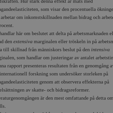
tskraften. Hur stark denna effekt är mäts med
agandeelasticiteten, som visar den procentuella ökninge
arbetar om inkomstskillnaden mellan bidrag och arbet
rocent.
handlar här om beslutet att delta på arbetsmarknaden ell
ad den
extensiva
marginalen eller tröskeln in på arbet
a till skillnad från människors beslut på den
intensiva
inalen, som handlar om justeringar av antalet arbetst
nna rapport presenteras resultaten från en genomgång 
internationell forskning som undersöker storleken på
agandeelasticiteten genom att observera effekterna på
elsättningen av skatte- och bidragsreformer.
eraturgenomgången är den mest omfattande på detta o
lls.