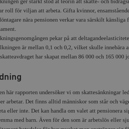
kningen ger starkt stöd åt teorin att skatte- och bidrags
ar roll för viljan att arbeta. Gifta kvinnor, ensamståen
löntagare nära pensionen verkar vara särskilt känsliga 
tament.
kningsgenomgången pekar på att deltagandeelasticitete
lkningen är mellan 0,1 och 0,2, vilket skulle innebära a
skatteavdraget har skapat mellan 86 000 och 165 000 j
edning
en här rapporten undersöker vi om skattesänkningar lede
ler arbetar. Det finns alltid människor som står och vä
eta eller inte. Det kan handla om valet att pensionera sig
emma med barn. Även för den som är arbetslös eller sj