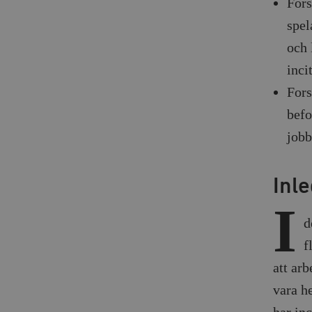
Fors
spel
och 
inci
Fors
befo
jobb
Inl
I
d
f
att arb
vara h