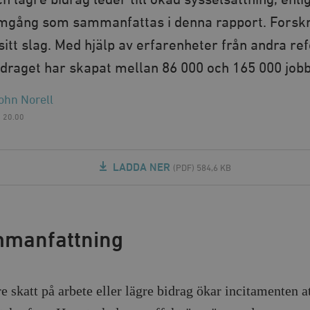
h lägre bidrag leder till ökad sysselsättning, enli
mgång som sammanfattas i denna rapport. Fors
 sitt slag. Med hjälp av erfarenheter från andra r
vdraget har skapat mellan 86 000 och 165 000 jobb
ohn Norell
, 20.00
LADDA NER
(PDF) 584,6 KB
manfattning
e skatt på arbete eller lägre bidrag ökar incitamenten at