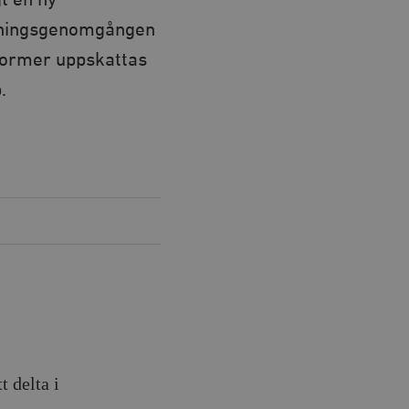
gt en ny
kningsgenomgången
eformer uppskattas
.
t delta i