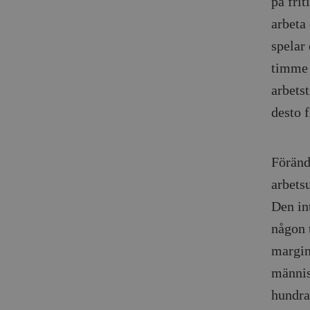
på frit
woocommerce_items_in_
arbeta 
wp_woocommerce_sessio
spelar
{32}
timme e
__cf_bm
arbetst
desto f
_hjAbsoluteSessionInPr
__cf_bm
Föränd
arbets
Den in
någon 
Namn
Namn
margin
_ga
YSC
männis
VISITOR_INFO1_LIVE
hundra