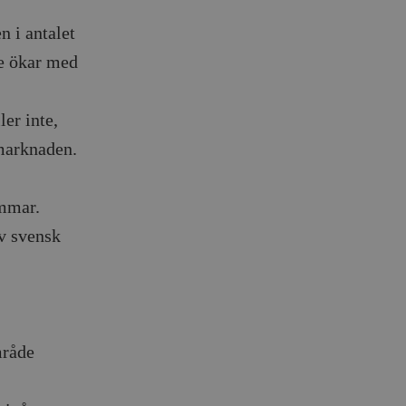
n i antalet
e ökar med
er inte,
smarknaden.
immar.
av svensk
mråde