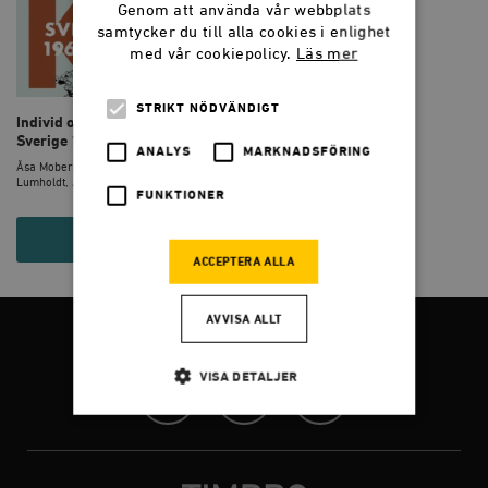
Genom att använda vår webbplats
samtycker du till alla cookies i enlighet
med vår cookiepolicy.
Läs mer
STRIKT NÖDVÄNDIGT
Individ och kollektivism:
Sverige 1968-1988
ANALYS
MARKNADSFÖRING
Åsa Moberg, Håkan Lindgren, Jan
Lumholdt, JAN S�...
FUNKTIONER
295 KR
ACCEPTERA ALLA
AVVISA ALLT
FÖLJ OSS
VISA DETALJER
Facebook
Twitter
Instagram
Strikt nödvändigt
Analys