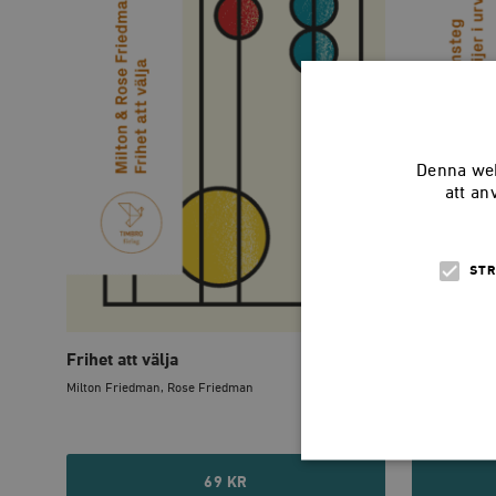
Denna web
att an
STR
Frihet att välja
Frihet och 
urval
Milton Friedman, Rose Friedman
Erik Gustaf Gei
69 KR