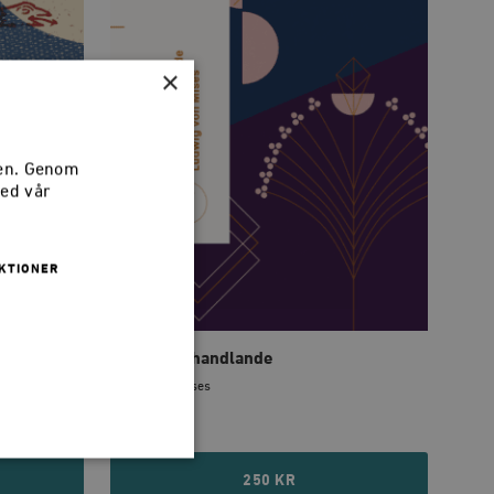
×
sen. Genom
med vår
KTIONER
Mänskligt handlande
Ludwig von Mises
250 KR