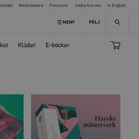
Kontakt
Medarbetare
Pressrum
Jobba hos oss
In English
MENY
FÖLJ
FÖLJ OSS
SEARCH
ket
Kläder
E-böcker