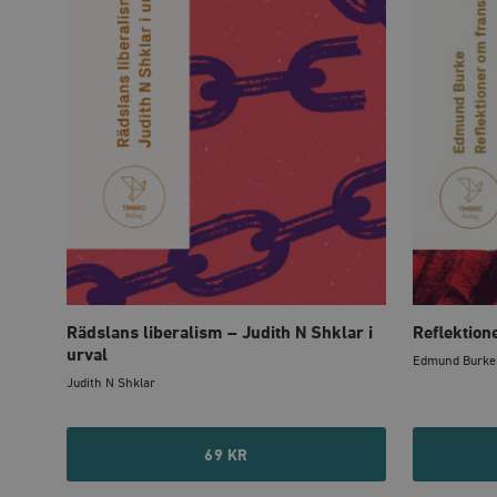
_hjIncludedInSessionSa
_hjSession_675006
Rädslans liberalism – Judith N Shklar i
Reflektion
urval
Edmund Burke
Judith N Shklar
69 KR