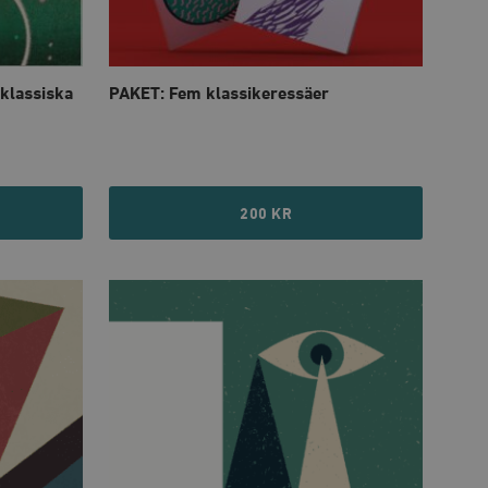
ellan människor och bots.
ör att göra giltiga
webbplats.
klassiska
PAKET: Fem klassikeressäer
inbäddade videor.
rsal Analytics - vilket är
lystjänst. Denna cookie
t tilldela ett
ierare. Den ingår i varje
darinställningar för
200 KR
t beräkna besökar-,
öra om
pporterna.
 av Youtube-gränssnittet.
agrar och uppdaterar ett
r att räkna och spåra
s. Detta är fördelaktigt
 av Google Analytics, där
gen av deras webbplats.
dentitetsnumret för
är en variant av _gat-kakan
registreras av Google på
ter, såsom realtidsbud
t bevara
r.