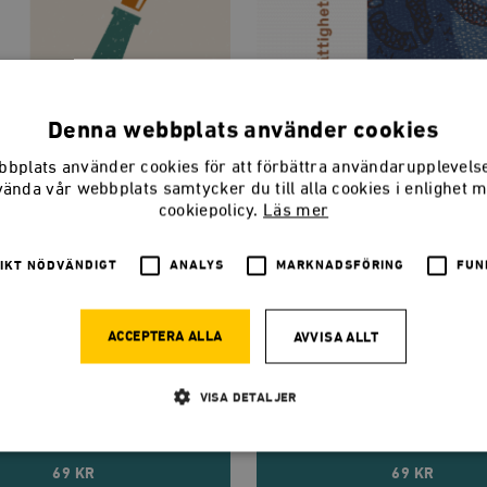
Denna webbplats använder cookies
bplats använder cookies för att förbättra användarupplevel
vända vår webbplats samtycker du till alla cookies i enlighet 
cookiepolicy.
Läs mer
IKT NÖDVÄNDIGT
ANALYS
MARKNADSFÖRING
FUN
ACCEPTERA ALLA
AVVISA ALLT
framsteg : Erik Gustaf Geijer i
Människans rättigheter
Thomas Paine
VISA DETALJER
jer
69 KR
69 KR
Strikt nödvändigt
Analys
Marknadsföring
Funktioner