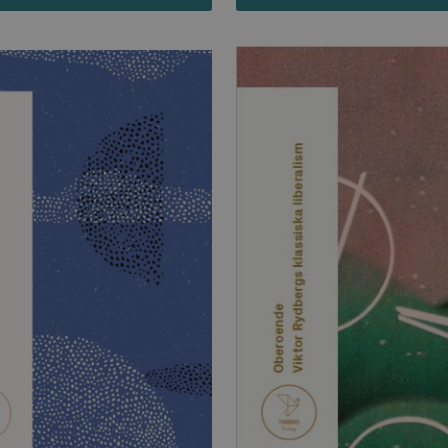
llåter kärnwebbplatsfunktioner som användarinloggning och kontohantering. Webbplatsen kan
ies.
Leverantör
Utgång
Beskrivning
/ Domän
h
Automattic
Session
Hjälper WooCommerce att avgöra när v
Inc.
ändras.
timbro.se
Hotjar Ltd
30
Cookien är inställd så att Hotjar kan s
.timbro.se
minuter
användarens resa för ett totalt antal s
ingen identifierbar information.
cart
Automattic
Session
Hjälper WooCommerce att avgöra när v
Inc.
ändras.
timbro.se
n_[abcdef0123456789]
timbro.se
2 dagar
Cloudflare
30
Denna cookie används för att skilja m
Inc.
minuter
Detta är fördelaktigt för webbplatsen f
.myfonts.net
rapporter om användningen av deras 
ogress
Hotjar Ltd
30
Cookien är inställd så att Hotjar kan s
.timbro.se
minuter
användarens resa för ett totalt antal s
ingen identifierbar information.