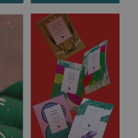
 inte användas ordentligt
agnens innehåll / data
påra början av
essioner. Den innehåller
agnens innehåll / data
ellan människor och bots.
ör att göra giltiga
webbplats.
påra början av
essioner. Den innehåller