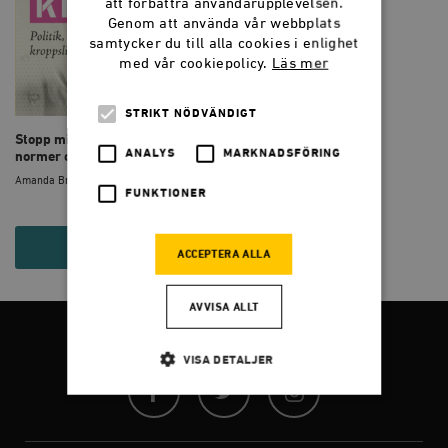
att förbättra användarupplevelsen.
Genom att använda vår webbplats
samtycker du till alla cookies i enlighet
med vår cookiepolicy.
Läs mer
STRIKT NÖDVÄNDIGT
Stopp min kropp! Politik,
ANALYS
MARKNADSFÖRING
normer och kroppslig int...
Amanda Broberg (Red.)
FUNKTIONER
195 KR
ACCEPTERA ALLA
AVVISA ALLT
FÖLJ OSS
VISA DETALJER
Facebook
Twitter
Instagram
Strikt nödvändigt
Analys