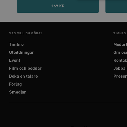
169 KR
Strikt nödvändiga kakor ti
utan strikt nödvändiga cook
Namn
VAD VILL DU GÖRA?
TIMBRO
woocommerce_cart_has
Timbro
Medar
Utbildningar
Om os
_hjFirstSeen
Event
Kontak
Film och poddar
Jobba 
woocommerce_items_in_
Boka en talare
Press
Förlag
wp_woocommerce_sessio
Smedjan
{32}
__cf_bm
_hjAbsoluteSessionInPr