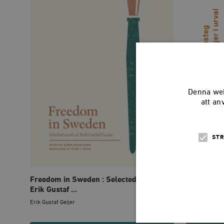
Denna web
att an
STR
Freedom in Sweden : Selected works of
Frihet och 
Erik Gustaf ...
urval
Erik Gustaf Geijer
Erik Gustaf Gei