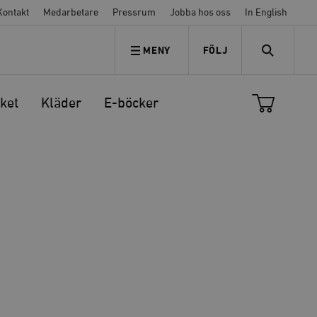
Kontakt
Medarbetare
Pressrum
Jobba hos oss
In English
MENY
FÖLJ
FÖLJ OSS
SEARCH
ket
Kläder
E-böcker