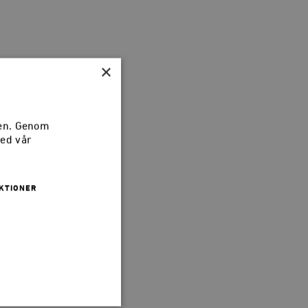
×
sen. Genom
med vår
KTIONER