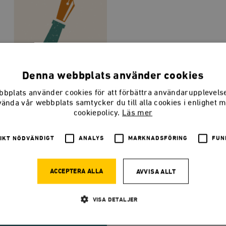
Denna webbplats använder cookies
bplats använder cookies för att förbättra användarupplevel
vända vår webbplats samtycker du till alla cookies i enlighet 
cookiepolicy.
Läs mer
IKT NÖDVÄNDIGT
ANALYS
MARKNADSFÖRING
FUN
ACCEPTERA ALLA
AVVISA ALLT
framsteg : Erik Gustaf Geijer i
VISA DETALJER
jer