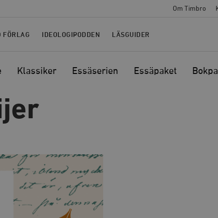
Om Timbro
O FÖRLAG
IDEOLOGIPODDEN
LÄSGUIDER
e
Klassiker
Essäserien
Essäpaket
Bokpa
ijer