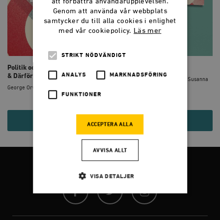
att förbättra användarupplevelsen.
Genom att använda vår webbplats
samtycker du till alla cookies i enlighet
med vår cookiepolicy.
Läs mer
STRIKT NÖDVÄNDIGT
Politik och det engelska språket
Politiska språket
ANALYS
MARKNADSFÖRING
& Därför ...
George Orwell, Joel Halldorf, Susanna
Birgersson
George Orwell
FUNKTIONER
40 KR
120 KR
ACCEPTERA ALLA
AVVISA ALLT
FÖLJ OSS
VISA DETALJER
Facebook
Twitter
Instagram
Strikt nödvändigt
Analys