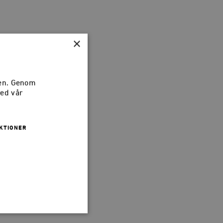
×
sen. Genom
med vår
KTIONER