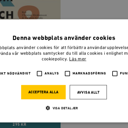
Denna webbplats använder cookies
bplats använder cookies för att förbättra användarupplevel
vända vår webbplats samtycker du till alla cookies i enlighet 
cookiepolicy.
Läs mer
IKT NÖDVÄNDIGT
ANALYS
MARKNADSFÖRING
FUN
ACCEPTERA ALLA
AVVISA ALLT
 och avantgarde: Sverige
7
nius, Åsa Nilsonne, Bengt G Nilsson...
VISA DETALJER
295 KR