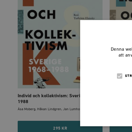
Denna web
att an
STR
Individ och kollektivism: Sverige 1968-
Radikalism
1988
1947-196
Åsa Moberg, Håkan Lindgren, Jan Lumholdt, JAN S�...
Anna-Lena Lode
295 KR