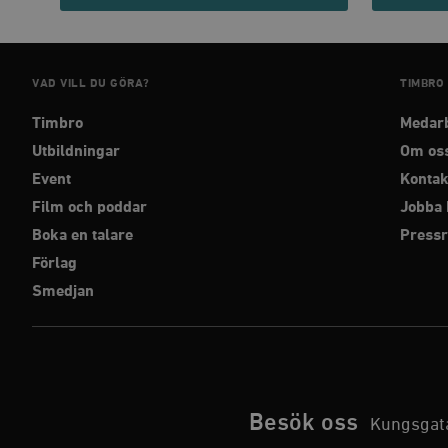
Strikt nödvändiga kakor ti
utan strikt nödvändiga cook
VAD VILL DU GÖRA?
TIMBRO
Namn
Timbro
Medar
woocommerce_cart_has
Utbildningar
Om os
Event
Kontak
_hjFirstSeen
Film och poddar
Jobba 
Boka en talare
Press
woocommerce_items_in_
Förlag
Smedjan
wp_woocommerce_sessio
{32}
__cf_bm
_hjAbsoluteSessionInPr
Besök oss
Kungsgata