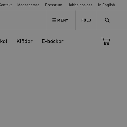
Kontakt
Medarbetare
Pressrum
Jobba hos oss
In English
MENY
FÖLJ
FÖLJ OSS
SEARCH
ket
Kläder
E-böcker