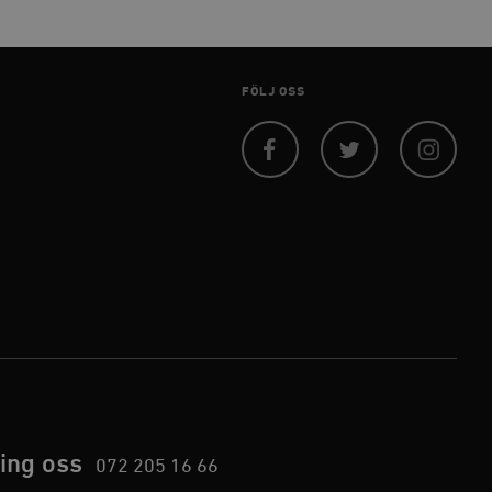
 inte användas ordentligt
FÖLJ OSS
agnens innehåll / data
Facebook
Twitter
Instagram
påra början av
essioner. Den innehåller
agnens innehåll / data
ellan människor och bots.
ör att göra giltiga
webbplats.
påra början av
ing oss
essioner. Den innehåller
072 205 16 66