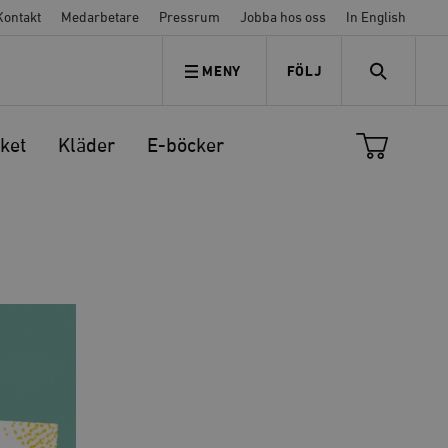
Kontakt
Medarbetare
Pressrum
Jobba hos oss
In English
MENY
FÖLJ
FÖLJ OSS
SEARCH
ket
Kläder
E-böcker