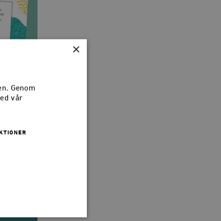
×
sen. Genom
med vår
KTIONER
lensk...