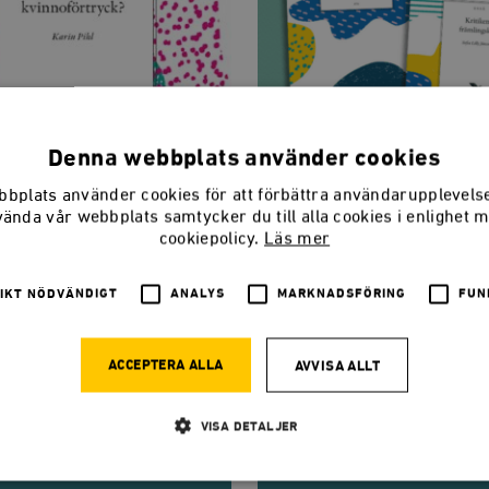
Denna webbplats använder cookies
bplats använder cookies för att förbättra användarupplevel
vända vår webbplats samtycker du till alla cookies i enlighet 
cookiepolicy.
Läs mer
IKT NÖDVÄNDIGT
ANALYS
MARKNADSFÖRING
FUN
ACCEPTERA ALLA
AVVISA ALLT
pa kvinnoförtryck?
Tolerans
Karin Pihl, Sofia Lilly Jönsson, Torbjörn E
VISA DETALJER