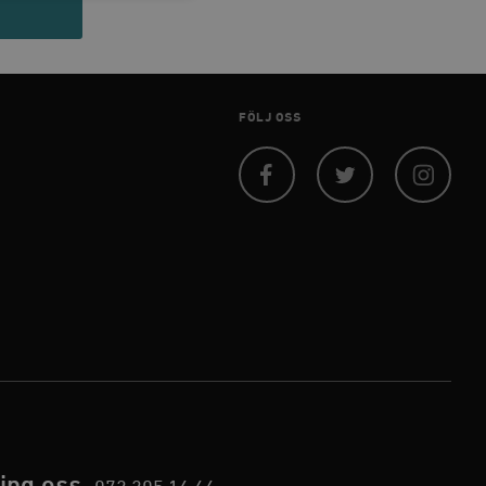
 inte användas ordentligt
FÖLJ OSS
agnens innehåll / data
Facebook
Twitter
Instagram
påra början av
essioner. Den innehåller
agnens innehåll / data
ellan människor och bots.
ör att göra giltiga
webbplats.
påra början av
essioner. Den innehåller