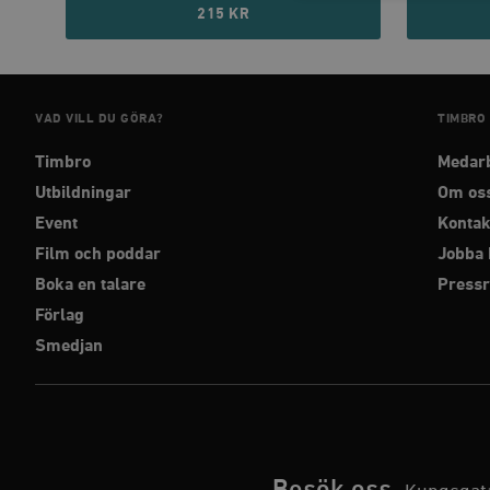
215 KR
Strikt nödvändiga kakor ti
utan strikt nödvändiga cook
VAD VILL DU GÖRA?
TIMBRO
Namn
woocommerce_cart_has
Timbro
Medar
Utbildningar
Om os
Event
Kontak
_hjFirstSeen
Film och poddar
Jobba 
Boka en talare
Press
woocommerce_items_in_
Förlag
Smedjan
wp_woocommerce_sessio
{32}
__cf_bm
_hjAbsoluteSessionInPr