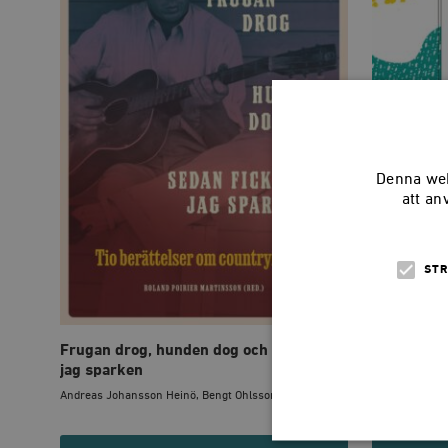
Denna web
att an
STR
Frugan drog, hunden dog och sedan fick
Är tjejgym
jag sparken
Karin Pihl
Andreas Johansson Heinö, Bengt Ohlsson, Hynek Pal...