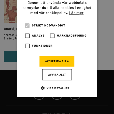
Genom att använda vår webbplats
samtycker du till alla cookies i enlighet
med vår cookiepolicy.
Läs mer
STRIKT NÖDVÄNDIGT
Anarki, stad och utopi
Andreas Johansson Heinö, Catarina
ANALYS
MARKNADSFÖRING
Starfelt, Fredr...
FUNKTIONER
215 KR
ACCEPTERA ALLA
AVVISA ALLT
FÖLJ OSS
VISA DETALJER
Facebook
Twitter
Instagram
Strikt nödvändigt
Analys