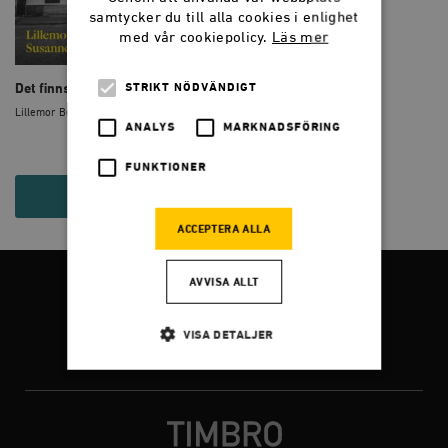
samtycker du till alla cookies i enlighet
med vår cookiepolicy.
Läs mer
STRIKT NÖDVÄNDIGT
Det finns inga omöjliga skolor
Lillemor Bergquist, Susanne Norman
ANALYS
MARKNADSFÖRING
FUNKTIONER
185 KR
ACCEPTERA ALLA
AVVISA ALLT
FÖLJ OSS
VISA DETALJER
Facebook
Twitter
Instagram
Strikt nödvändigt
Analys
Marknadsföring
Funktioner