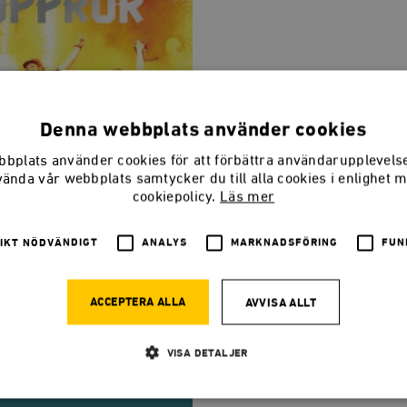
Denna webbplats använder cookies
bplats använder cookies för att förbättra användarupplevel
vända vår webbplats samtycker du till alla cookies i enlighet 
cookiepolicy.
Läs mer
IKT NÖDVÄNDIGT
ANALYS
MARKNADSFÖRING
FUN
ACCEPTERA ALLA
AVVISA ALLT
drock, frihet, uppror
sson Heinö, Caspian Rehbinder, Hanna...
VISA DETALJER