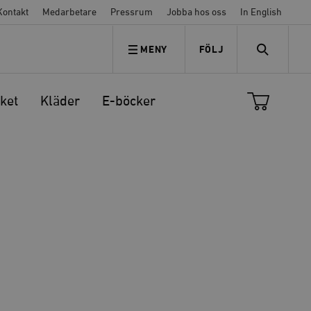
Kontakt
Medarbetare
Pressrum
Jobba hos oss
In English
MENY
FÖLJ
FÖLJ OSS
SEARCH
ket
Kläder
E-böcker