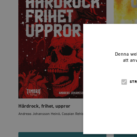
Denna web
att an
STR
Hårdrock, frihet, uppror
POCKET Hår
Andreas Johansson Heinö, Caspian Rehbinder, Hanna...
Andreas Johan