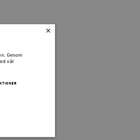
×
sen. Genom
med vår
KTIONER