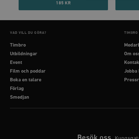
185 KR
Strikt nödvändiga kakor ti
utan strikt nödvändiga cook
VAD VILL DU GÖRA?
TIMBRO
Namn
Timbro
Medar
woocommerce_cart_has
Utbildningar
Om os
Event
Kontak
_hjFirstSeen
Film och poddar
Jobba 
Boka en talare
Press
woocommerce_items_in_
Förlag
Smedjan
wp_woocommerce_sessio
{32}
__cf_bm
_hjAbsoluteSessionInPr
Besök oss
Kungsgata