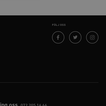
 inte användas ordentligt
FÖLJ OSS
agnens innehåll / data
Facebook
Twitter
Instagram
påra början av
essioner. Den innehåller
agnens innehåll / data
ellan människor och bots.
ör att göra giltiga
webbplats.
påra början av
essioner. Den innehåller
ing oss
072 205 16 66