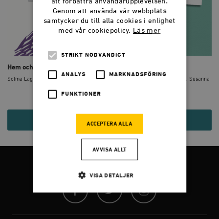
att förbättra användarupplevelsen.
Genom att använda vår webbplats
samtycker du till alla cookies i enlighet
med vår cookiepolicy.
Läs mer
STRIKT NÖDVÄNDIGT
Hem och stat
Kvinnors rättigheter
ANALYS
MARKNADSFÖRING
Selma Lagerlöf
Peter Alestig, Selma Lagerlöf, Susanna
Popova
FUNKTIONER
40 KR
120 KR
ACCEPTERA ALLA
AVVISA ALLT
FÖLJ OSS
VISA DETALJER
Facebook
Twitter
Instagram
Strikt nödvändigt
Analys