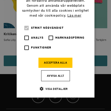
att förbättra användarupplevelsen.
Genom att använda vår webbplats
samtycker du till alla cookies i enlighet
med vår cookiepolicy.
Läs mer
STRIKT NÖDVÄNDIGT
Kritikens främlingskap
Tolerans
ANALYS
MARKNADSFÖRING
Sofia Lilly Jönsson
Karin Pihl, Sofia Lilly Jönsson, Torbjörn
Elensk...
FUNKTIONER
40 KR
120 KR
ACCEPTERA ALLA
AVVISA ALLT
FÖLJ OSS
VISA DETALJER
Facebook
Twitter
Instagram
Strikt nödvändigt
Analys