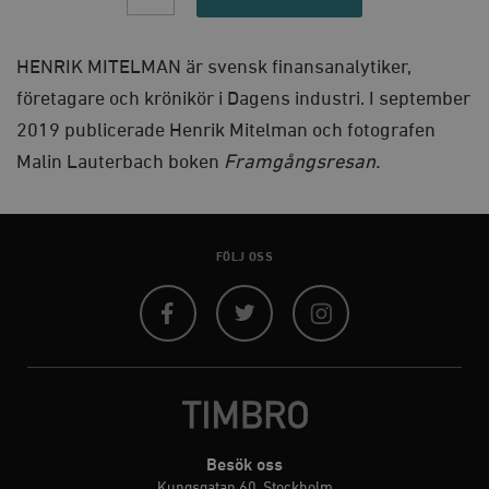
framgången
kärnwebbplatsfunktioner som användarinloggning
quantity
och kontohantering. Webbplatsen kan inte användas
ordentligt utan strikt nödvändiga cookies.
HENRIK MITELMAN är svensk finansanalytiker,
Leverantör
Namn
U
företagare och krönikör i Dagens industri. I september
/ Domän
2019 publicerade Henrik Mitelman och fotografen
woocommerce_cart_hash
Automattic
S
Inc.
Malin Lauterbach boken
Framgångsresan.
timbro.se
_hjFirstSeen
Hotjar Ltd
.timbro.se
m
FÖLJ OSS
Facebook
Twitter
Instagram
woocommerce_items_in_cart
Automattic
S
Besök oss
Inc.
Kungsgatan 60, Stockholm
timbro.se