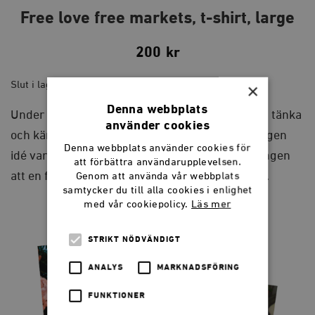
Free love free markets, t-shirt, large
200
kr
Slut i lager
×
Denna webbplats
Under Summer of Freedom 2023 tillät vi oss att tänka
använder cookies
och känna. Bäcken porlade av kombucha och ingen
Denna webbplats använder cookies för
idé var för galen. T-shirten uttrycker förhoppningen
att förbättra användarupplevelsen.
att en friare värld är möjlig. Begränsad upplaga.
Genom att använda vår webbplats
samtycker du till alla cookies i enlighet
med vår cookiepolicy.
Läs mer
STRIKT NÖDVÄNDIGT
ANALYS
MARKNADSFÖRING
FUNKTIONER