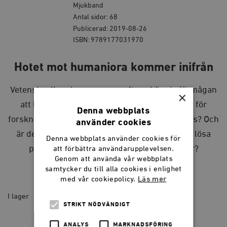
Mjukband
Antal sidor: 68
Publicerad: 2019-08-26
ISBN: 9789177031970
Hotet mot humaniora kommer inifrån
Vetenskaplig relevans anses ofta avhängig förmågan
×
att leverera handfasta fakta. Vad innebär det för
Denna webbplats
forskningsfält som inte ens sysslar med evidens? Och
använder cookies
är det av godo att humanister tävlar om att få lösa
Denna webbplats använder cookies för
politiskt formulerade samhällsutmaningar?
att förbättra användarupplevelsen.
Genom att använda vår webbplats
samtycker du till alla cookies i enlighet
40
kr
med vår cookiepolicy.
Läs mer
I lager
STRIKT NÖDVÄNDIGT
Hotet
mot
LÄGG I VARUKORG
ANALYS
MARKNADSFÖRING