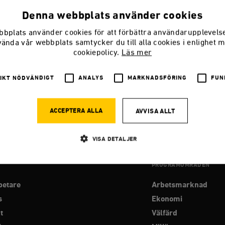
Denna webbplats använder cookies
bplats använder cookies för att förbättra användarupplevel
ge
vända vår webbplats samtycker du till alla cookies i enlighet 
cookiepolicy.
Läs mer
:
IKT NÖDVÄNDIGT
ANALYS
MARKNADSFÖRING
FUN
ts understood economics they wouldn’t be socialists
ayek
ACCEPTERA ALLA
AVVISA ALLT
VISA DETALJER
PROGRAMOMRÅDEN
Strikt nödvändigt
Analys
Marknadsföring
Funktioner
betare
Arbetsmarknad
llåter kärnwebbplatsfunktioner som användarinloggning och kontohantering. Webbplatsen kan
s
Ekonomi
ies.
t
Välfärd
Leverantör
Utgång
Beskrivning