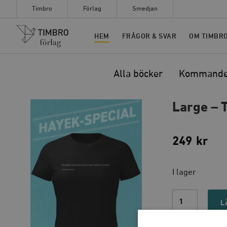
Timbro
Förlag
Smedjan
Timbro
HEM
FRÅGOR & SVAR
OM TIMBR
Alla böcker
Kommand
Large – T
249
kr
I lager
Large
–
L
T-
shirt