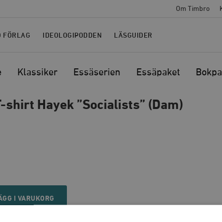
Om Timbro
O FÖRLAG
IDEOLOGIPODDEN
LÄSGUIDER
e
Klassiker
Essäserien
Essäpaket
Bokpa
-shirt Hayek ”Socialists” (Dam)
ÄGG I VARUKORG