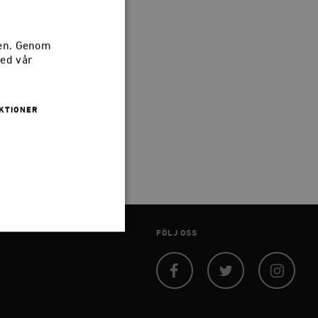
sen. Genom
med vår
KTIONER
.” –
FÖLJ OSS
 inte användas ordentligt
Facebook
Twitter
Instagram