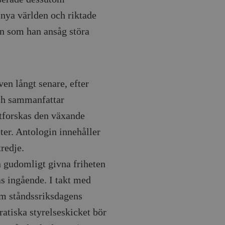
nya världen och riktade
en som han ansåg störa
ven långt senare, efter
och sammanfattar
utforskas den växande
ter. Antologin innehåller
tredje.
 gudomligt givna friheten
s ingående. I takt med
m ståndssriksdagens
ratiska styrelseskicket bör