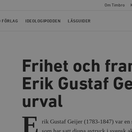
Om Timbro
O FÖRLAG
IDEOLOGIPODDEN
LÄSGUIDER
Frihet och fr
Erik Gustaf Ge
urval
E
rik Gustaf Geijer (1783-1847) var en
som har satt djupa avtryck i svensk 