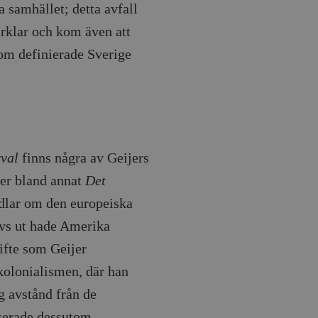
a samhället; detta avfall
irklar och kom även att
som definierade Sverige
rval
finns några av Geijers
ner bland annat
Det
dlar om den europeiska
avs ut hade Amerika
kifte som Geijer
kolonialismen, där han
g avstånd från de
serade dessutom