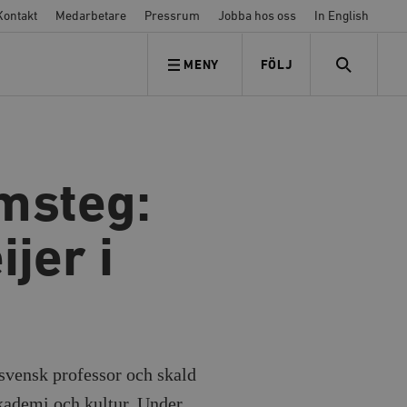
Kontakt
Medarbetare
Pressrum
Jobba hos oss
In English
MENY
FÖLJ
FÖLJ OSS
SEARCH
amsteg:
ijer i
 svensk professor och skald
akademi och kultur. Under