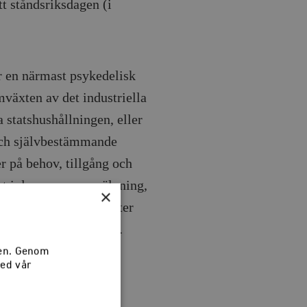
t ståndsriksdagen (i
r en närmast psykedelisk
växten av det industriella
 statshushållningen, eller
 och självbestämmande
r på behov, tillgång och
tet i denna nya omvälvning,
×
va som lönlöst motsätter
en naturlig utveckling.
sen. Genom
med vår