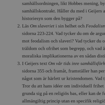
cart
Automattic
Session
Hjälper WooCommerce att avgöra när v
samhällsordningen, likt Hobbes mening, by
Inc.
ändras.
timbro.se
samhällskontrakt. Håller du med i Geijers 
n_[abcdef0123456789]
timbro.se
2 dagar
historiesyn som den bygger på?
Cloudflare
30
Denna cookie används för att skilja m
Läs
Om slaveriet
i sin helhet och
Feodalism
Inc.
minuter
Detta är fördelaktigt för webbplatsen f
.myfonts.net
rapporter om användningen av deras 
sidorna 223-224. Vad tycker du om de argu
ogress
Hotjar Ltd
30
Cookien är inställd så att Hotjar kan s
mot feodalism och slaveri? Vad tycker du 
.timbro.se
minuter
användarens resa för ett totalt antal s
ingen identifierbar information.
träldom och ofrihet som begrepp, och vad ä
Cloudflare
30
Denna cookie används för att skilja m
Inc.
minuter
Detta är fördelaktigt för webbplatsen f
moraliska implikationerna av en sådan dist
.vimeo.com
rapporter om användningen av deras 
I Geijers text
Om vår tids inre samhällsför
sidorna 355 och framåt, framställer han pe
Leverantör /
Leverantör
Utgång
Beskrivning
Utgång
Beskrivning
något som är härlett ur kristendomen. Vad 
Domän
/ Domän
Tror du att hans idéer om individuell frihe
Google LLC
Google LLC
Session
Denna cookie ställs in av YouTube för att spåra visningar av 
1 år 1
Detta cookie-namn är associerat med Google Unive
.youtube.com
.timbro.se
månad
en viktig uppdatering av Googles mer vanliga ana
används för att särskilja unika användare genom at
grunda sig på en religiös bas, eller kan de
slumpmässigt genererat nummer som klientidentif
Google LLC
6
Denna cookie ställs in av Youtube för att hålla reda på använ
sidförfrågan på en webbplats och används för at
.youtube.com
månader
Youtube-videor inbäddade i webbplatser; den kan också avg
allmängiltig princip utan en specifik religi
session- och kampanjdata för webbplatsanalysra
webbplatsbesökaren använder den nya eller gamla versionen