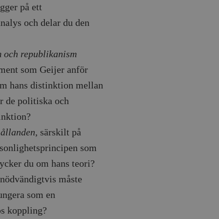
agnens innehåll / data
gger på ett
analys och delar du den
ellan människor och bots.
 och republikanism
ör att göra giltiga
webbplats.
ment som Geijer anför
påra början av
om hans distinktion mellan
essioner. Den innehåller
r de politiska och
ellan människor och bots.
ör att göra giltiga
inktion?
webbplats.
hållanden
, särskilt på
rsonlighetsprincipen som
tycker du om hans teori?
t nödvändigtvis måste
inbäddade videor.
rsal Analytics - vilket är
lystjänst. Denna cookie
t tilldela ett
 fungera som en
ierare. Den ingår i varje
darinställningar för
t beräkna besökar-,
öra om
ös koppling?
pporterna.
 av Youtube-gränssnittet.