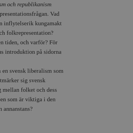
sm och republikanism
agrar och uppdaterar ett
r att räkna och spåra
epresentationsfrågan. Vad
s. Detta är fördelaktigt
 av Google Analytics, där
gen av deras webbplats.
n inflytelserik kungamakt
dentitetsnumret för
är en variant av _gat-kakan
ch folkrepresentation?
registreras av Google på
ter, såsom realtidsbud
n tiden, och varför? För
t bevara
ns introduktion på sidorna
r.
 en svensk liberalism som
 Utmärker sig svensk
 mellan folket och dess
den som är viktiga i den
on annanstans?