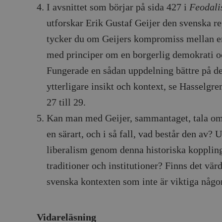
I avsnittet som börjar på sida 427 i
Feodali
Google LLC
1 dag
Denna cookie ställs in av Google Analytics. Den l
Mailchimp
28 dagar
.timbro.se
unikt värde för varje besökt sida och används fö
timbro.se
utforskar Erik Gustaf Geijer den svenska r
sidvisningar.
Cloudflare
30
Denna cookie används för att skilja mellan människor och bot
.timbro.se
54
Detta är en mönstertyps-cookie som har ställts in
Inc.
minuter
för webbplatsen för att göra giltiga rapporter om användnin
tycker du om Geijers kompromiss mellan e
sekunder
mönsterelementet i namnet innehåller det unika i
.podbean.com
kontot eller webbplatsen det hänför sig till. Det 
med principer om en borgerlig demokrati o
som används för att begränsa mängden data som 
Meta
3
Används av Facebook för att leverera en serie reklamproduk
webbplatser med hög trafikvolym.
Platform Inc.
månader
från tredjepartsannonsörer
Fungerade en sådan uppdelning bättre på de
.timbro.se
.timbro.se
1 år 1
Denna cookie används av Google Analytics för at
ytterligare insikt och kontext, se Hasselgre
månad
sessionstillståndet.
Vimeo.com
1 år 1
Dessa kakor används av Vimeo-videospelaren på webbplatse
Inc.
månad
.timbro.se
1 år
.vimeo.com
27 till 29.
mple_675006
.timbro.se
2
Kan man med Geijer, sammantaget, tala om
minuter
en särart, och i så fall, vad består den av?
.timbro.se
30
minuter
liberalism genom denna historiska koppling
traditioner och institutioner? Finns det vär
svenska kontexten som inte är viktiga någ
Vidareläsning