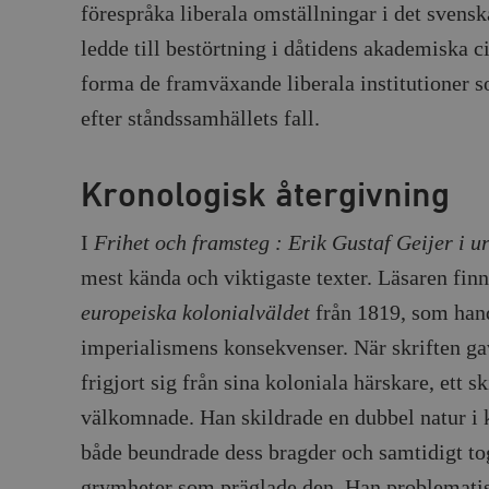
förespråka liberala omställningar i det svensk
ledde till bestörtning i dåtidens akademiska c
forma de framväxande liberala institutioner 
efter ståndssamhällets fall.
Kronologisk återgivning
I
Frihet och framsteg : Erik Gustaf Geijer i u
mest kända och viktigaste texter. Läsaren fin
europeiska kolonialväldet
från 1819, som han
imperialismens konsekvenser. När skriften g
frigjort sig från sina koloniala härskare, ett s
välkomnade. Han skildrade en dubbel natur i 
både beundrade dess bragder och samtidigt to
grymheter som präglade den. Han problemati