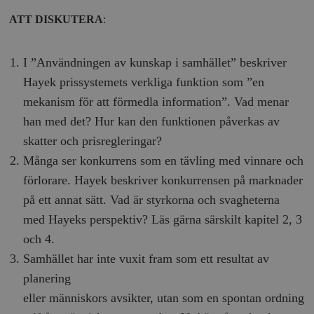
Strikt nödvändigt
Analys
ATT DISKUTERA
:
Marknadsföring
Funktioner
Strikt nödvändiga kakor tillåter
I ”Användningen av kunskap i samhället” beskriver
kärnwebbplatsfunktioner som användarinloggning
och kontohantering. Webbplatsen kan inte användas
Hayek prissystemets verkliga funktion som ”en
ordentligt utan strikt nödvändiga cookies.
mekanism för att förmedla information”. Vad menar
Leverantör
Namn
U
han med det? Hur kan den funktionen påverkas av
/ Domän
skatter och prisregleringar?
woocommerce_cart_hash
Automattic
S
Inc.
Många ser konkurrens som en tävling med vinnare och
timbro.se
förlorare. Hayek beskriver konkurrensen på marknader
på ett annat sätt. Vad är styrkorna och svagheterna
_hjFirstSeen
Hotjar Ltd
med Hayeks perspektiv? Läs gärna särskilt kapitel 2, 3
.timbro.se
m
och 4.
Samhället har inte vuxit fram som ett resultat av
planering
eller människors avsikter, utan som en spontan ordning