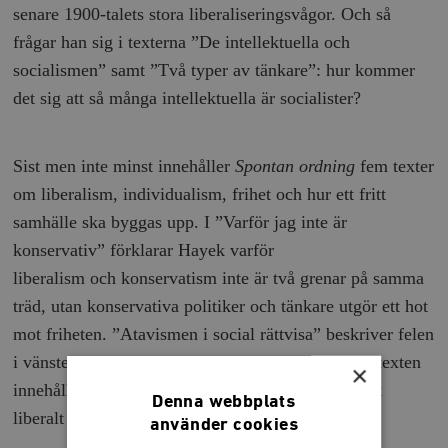
senare 1900-talets stora liberaliseringsvågor. Och så
frågar han sig i texterna ”De intellektuella och
socialismen” samt ”Två typer av tänkare”: hur kommer
det sig att så många intellektuella är socialister?
Sist men inte minst innehåller
Spontan ordning
fem texter
om liberalism, individualism, frihet och hur ett fritt
samhälle ska byggas upp. I ”Varför jag inte är
konservativ” förklarar Hayek varför
liberalism och konservatism inte är två grenar på samma
träd, utan konservativa politiker och tänkare utgör ett hot
mot friheten. ”Atavismen i social rättvisa” beskriver felen
i vänsterns jämlikhetssträvan, och den avslutande texten
×
innehåller precis vad titeln säger: ”Principer för ett
Denna webbplats
liberalt samhälle”.
använder cookies