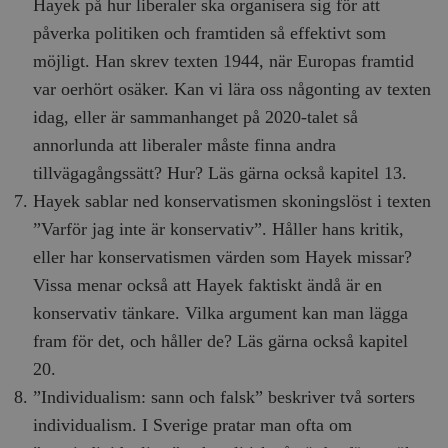
Hayek på hur liberaler ska organisera sig för att
påverka politiken och framtiden så effektivt som
möjligt. Han skrev texten 1944, när Europas framtid
var oerhört osäker. Kan vi lära oss någonting av texten
idag, eller är sammanhanget på 2020-talet så
annorlunda att liberaler måste finna andra
__cf_bm
Cloudflare
Inc.
m
tillvägagångssätt? Hur? Läs gärna också kapitel 13.
.vimeo.com
Hayek sablar ned konservatismen skoningslöst i texten
”Varför jag inte är konservativ”. Håller hans kritik,
eller har konservatismen värden som Hayek missar?
Vissa menar också att Hayek faktiskt ändå är en
konservativ tänkare. Vilka argument kan man lägga
fram för det, och håller de? Läs gärna också kapitel
20.
”Individualism: sann och falsk” beskriver två sorters
individualism. I Sverige pratar man ofta om
Leverantör