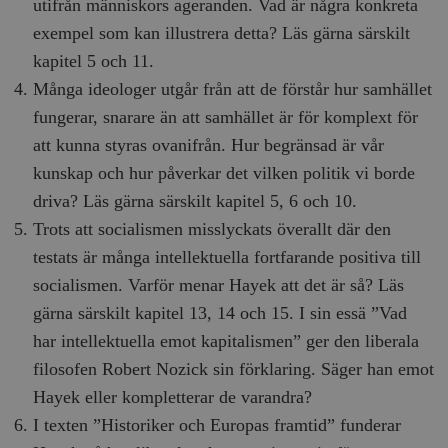
utifrån människors ageranden. Vad är några konkreta
exempel som kan illustrera detta? Läs gärna särskilt
woocommerce_items_in_cart
Automattic
S
kapitel 5 och 11.
Inc.
timbro.se
Många ideologer utgår från att de förstår hur samhället
fungerar, snarare än att samhället är för komplext för
att kunna styras ovanifrån. Hur begränsad är vår
wp_woocommerce_session_[abcdef0123456789]
timbro.se
2
{32}
kunskap och hur påverkar det vilken politik vi borde
__cf_bm
Cloudflare
driva? Läs gärna särskilt kapitel 5, 6 och 10.
Inc.
m
.myfonts.net
Trots att socialismen misslyckats överallt där den
testats är många intellektuella fortfarande positiva till
socialismen. Varför menar Hayek att det är så? Läs
gärna särskilt kapitel 13, 14 och 15. I sin essä ”Vad
har intellektuella emot kapitalismen” ger den liberala
filosofen Robert Nozick sin förklaring. Säger han emot
Hayek eller kompletterar de varandra?
_hjAbsoluteSessionInProgress
Hotjar Ltd
.timbro.se
m
I texten ”Historiker och Europas framtid” funderar