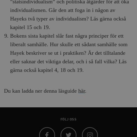
”statsindividualism” och politiska åtgärder för att öka
Namn
Utgång
B
/ Domän
Leverantör /
individualismen. Går den att foga in i någon av
Namn
Utgång
Beskrivning
_ga
Google LLC
1 år 1
D
Domän
.timbro.se
månad
a
Hayeks två typer av individualism? Läs gärna också
U
YSC
Google LLC
Session
Denna cookie 
e
.youtube.com
av YouTube fö
kapitel 15 och 19.
G
spåra visning
a
inbäddade vi
Bokens sista kapitel slår fast några principer för ett
a
u
liberalt samhälle. Hur skulle ett sådant samhälle som
VISITOR_INFO1_LIVE
Google LLC
6
Denna cookie 
t
.youtube.com
månader
av Youtube fö
g
Hayek beskriver se ut i praktiken? Är det tilltalande
hålla reda på
k
användarinst
i
eller saknar det viktiga delar, och i så fall vilka? Läs
för Youtube-v
w
inbäddade i
a
gärna också kapitel 4, 18 och 19.
webbplatser;
s
också avgör
f
webbplatsbe
w
använder den
eller gamla 
_gid
Google LLC
1 dag
D
Du kan ladda ner denna läsguide
här
.
av Youtube-
.timbro.se
G
gränssnittet.
o
v
mailchimp_landing_site
Mailchimp
28 dagar
o
timbro.se
o
__cf_bm
Cloudflare
30
Denna cookie
_gat_UA-19195086-1
.timbro.se
54
D
FÖLJ OSS
Inc.
minuter
för att skilja
sekunder
c
.podbean.com
människor oc
G
Detta är förd
m
för webbplat
i