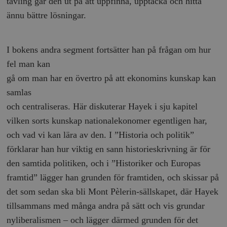
tävling går den ut på att uppfinna, upptäcka och hitta
ännu bättre lösningar.
I bokens andra segment fortsätter han på frågan om hur
fel man kan
gå om man har en övertro på att ekonomins kunskap kan
samlas
och centraliseras. Här diskuterar Hayek i sju kapitel
vilken sorts kunskap nationalekonomer egentligen har,
och vad vi kan lära av den. I ”Historia och politik”
förklarar han hur viktig en sann historieskrivning är för
den samtida politiken, och i ”Historiker och Europas
framtid” lägger han grunden för framtiden, och skissar på
det som sedan ska bli Mont Pèlerin-sällskapet, där Hayek
tillsammans med många andra på sätt och vis grundar
nyliberalismen – och lägger därmed grunden för det