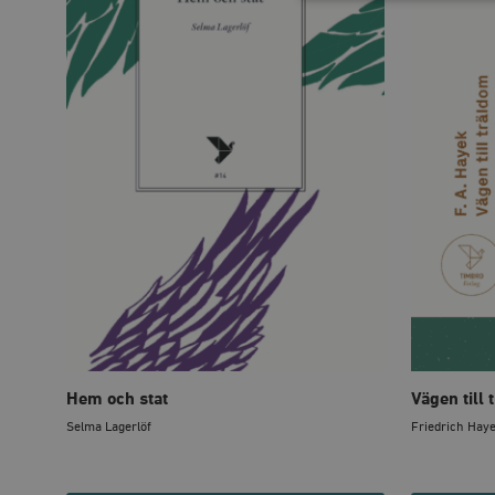
Strikt nödvändiga kakor ti
utan strikt nödvändiga cook
Namn
woocommerce_cart_has
_hjFirstSeen
woocommerce_items_in_
wp_woocommerce_sessio
{32}
Hem och stat
Vägen till
__cf_bm
Selma Lagerlöf
Friedrich Hay
_hjAbsoluteSessionInPr