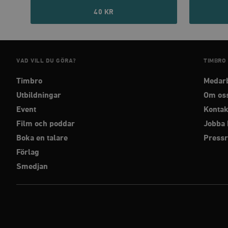
40 KR
__cf_bm
VAD VILL DU GÖRA?
TIMBRO
Namn
Namn
Timbro
Medar
_ga
YSC
Utbildningar
Om os
Event
Kontak
VISITOR_INFO1_LIVE
Film och poddar
Jobba 
Boka en talare
Press
_gid
mailchimp_landing_site
Förlag
__cf_bm
Smedjan
_gat_UA-19195086-1
_fbp
_ga_YBG49SLCTY
vuid