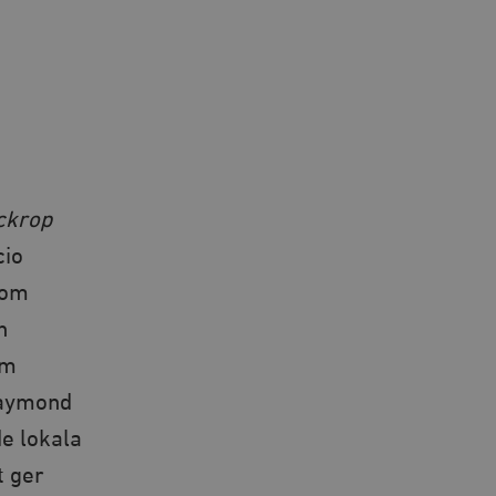
ckrop
cio
nom
h
am
Raymond
de lokala
t ger