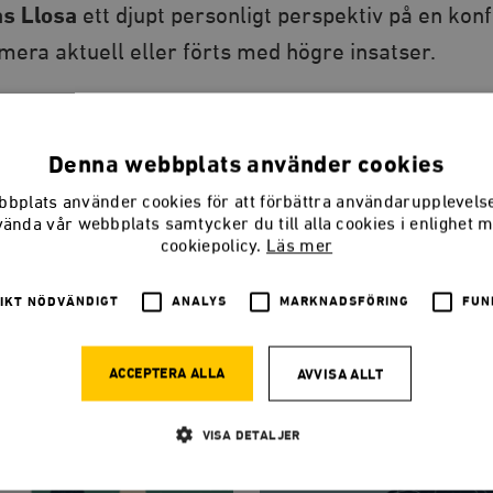
as Llosa
ett djupt personligt perspektiv på en konf
 mera aktuell eller förts med högre insatser.
aren
s Llosa är född i Peru 1936 och tilldelades år 201
Denna webbplats använder cookies
 litteratur.
bplats använder cookies för att förbättra användarupplevel
ll svenska av Elisabeth Helms.
vända vår webbplats samtycker du till alla cookies i enlighet 
cookiepolicy.
Läs mer
IKT NÖDVÄNDIGT
ANALYS
MARKNADSFÖRING
FUN
ACCEPTERA ALLA
AVVISA ALLT
VISA DETALJER