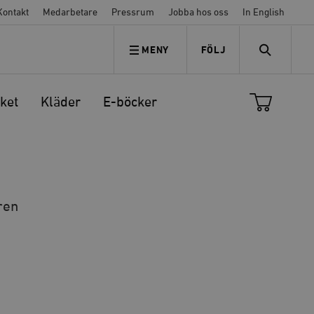
Kontakt
Medarbetare
Pressrum
Jobba hos oss
In English
MENY
FÖLJ
FÖLJ OSS
SEARCH
ket
Kläder
E-böcker
ren