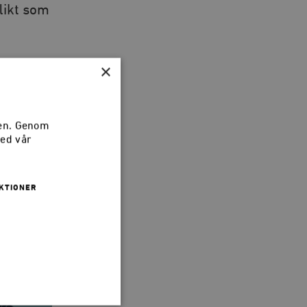
likt som
×
0
sen. Genom
med vår
KTIONER