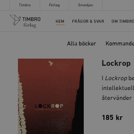
Timbro
Förlag
Smedjan
Timbro
HEM
FRÅGOR & SVAR
OM TIMBR
Alla böcker
Kommand
Lockrop
I
Lockrop
b
intellektuel
återvänder 
185
kr