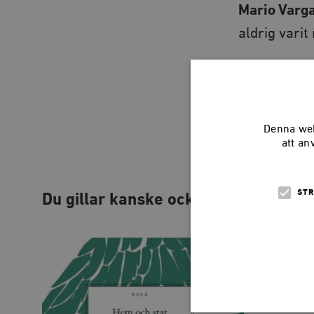
Mario Varg
aldrig varit
Om författ
Mario Varga
Nobelpriset i
Denna web
Översatt ti
att an
STR
Du gillar kanske också…