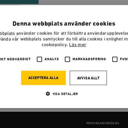
Denna webbplats använder cookies
bplats använder cookies för att förbättra användarupplevel
 Amanda Broberg har åkt tåg och buss kors och t
vända vår webbplats samtycker du till alla cookies i enlighet 
sydligaste landskap och pratat med nyckelperso
cookiepolicy.
Läs mer
igedemokraternas framgångar i Skåne och i Jim
IKT NÖDVÄNDIGT
ANALYS
MARKNADSFÖRING
FUN
mtrakter på Listerlandet i Blekinge. Samt
Anteck
kriget
där Andreas Johansson Heinö diskuterar D
ACCEPTERA ALLA
AVVISA ALLT
 nu kommer, menskonst, genuspedagogik, bränn T
önsneutrala toaletter, en pojke som Lucia och hen
VISA DETALJER
Strikt nödvändigt
Analys
Marknadsföring
Funktioner
PROGRAMOMRÅDEN
llåter kärnwebbplatsfunktioner som användarinloggning och kontohantering. Webbplatsen kan