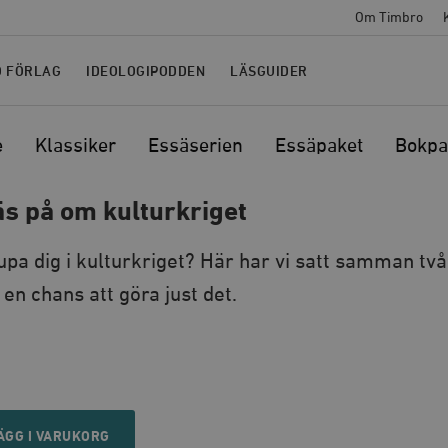
Om Timbro
O FÖRLAG
IDEOLOGIPODDEN
LÄSGUIDER
e
Klassiker
Essäserien
Essäpaket
Bokpa
äs på om kulturkriget
jupa dig i kulturkriget? Här har vi satt samman tv
en chans att göra just det.
ÄGG I VARUKORG