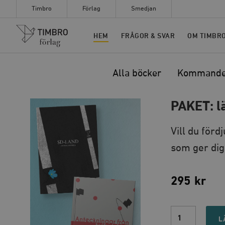
Timbro
Förlag
Smedjan
Timbro
HEM
FRÅGOR & SVAR
OM TIMBR
Alla böcker
Kommand
PAKET: l
Vill du förd
som ger dig 
295
kr
PAKET:
läs
L