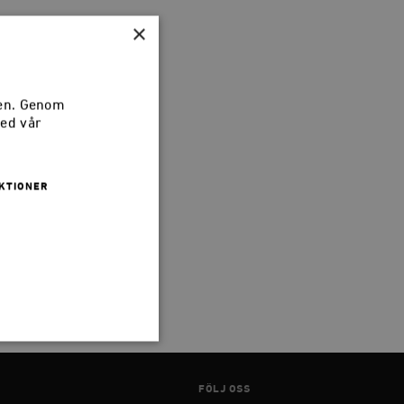
×
sen. Genom
värs
med vår
nerna
mie
KTIONER
ningar
en
intin
.
FÖLJ OSS
 inte användas ordentligt