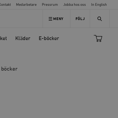
Kontakt
Medarbetare
Pressrum
Jobba hos oss
In English
MENY
FÖLJ
FÖLJ OSS
SEARCH
ket
Kläder
E-böcker
å böcker