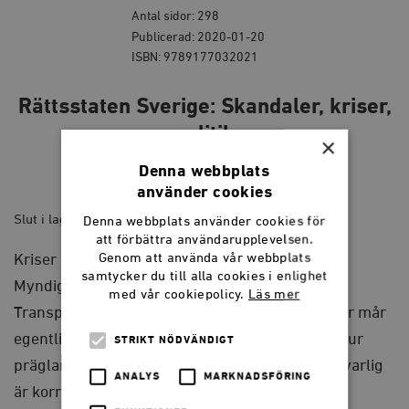
Antal sidor: 298
Publicerad: 2020-01-20
ISBN: 9789177032021
Rättsstaten Sverige: Skandaler, kriser,
politik
×
Denna webbplats
195
kr
använder cookies
Slut i lager
Denna webbplats använder cookies för
att förbättra användarupplevelsen.
Genom att använda vår webbplats
Kriser och skandaler avlöser varandra i
samtycker du till alla cookies i enlighet
Myndighetssverige: Riksrevisionen,
med vår cookiepolicy.
Läs mer
Transportstyrelsen, Statens Fastighetsverk. Hur mår
egentligen den svenska rättsstaten? Vilken kultur
STRIKT NÖDVÄNDIGT
präglar myndigheter och förvaltningar? Hur allvarlig
ANALYS
MARKNADSFÖRING
är korruptionen?