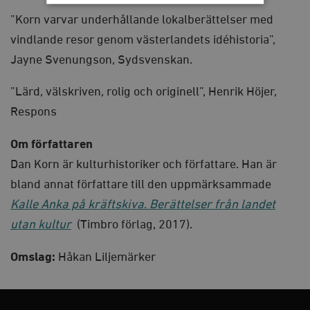
”Korn varvar underhållande lokalberättelser med
Strikt nödvändigt
Analys
vindlande resor genom västerlandets idéhistoria”,
Marknadsföring
Funktioner
Jayne Svenungson, Sydsvenskan.
Strikt nödvändiga kakor tillåter
kärnwebbplatsfunktioner som användarinloggning
”Lärd, välskriven, rolig och originell”, Henrik Höjer,
och kontohantering. Webbplatsen kan inte användas
ordentligt utan strikt nödvändiga cookies.
Respons
Leverantör
Namn
U
/ Domän
Om författaren
woocommerce_cart_hash
Automattic
S
Dan Korn är kulturhistoriker och författare. Han är
Inc.
timbro.se
bland annat författare till den uppmärksammade
Kalle Anka på kräftskiva
.
Berättelser från landet
utan kultur
(Timbro förlag, 2017).
_hjFirstSeen
Hotjar Ltd
.timbro.se
m
Omslag:
Håkan Liljemärker