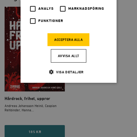
ANALYS
MARKNADSFÖRING
FUNKTIONER
ACCEPTERA ALLA
AVVISA ALLT
VISA DETALJER
Strikt nödvändigt
Analys
Hårdrock, frihet, uppror
Marknadsföring
Funktioner
Andreas Johansson Heinö, Caspian
Rehbinder, Hanna...
Strikt nödvändiga kakor tillåter
kärnwebbplatsfunktioner som användarinloggning
och kontohantering. Webbplatsen kan inte användas
ordentligt utan strikt nödvändiga cookies.
185 KR