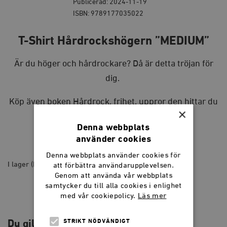
Publicerad: 2024-11-19
ISBN: 9789177035022
T-Shirt Hårdrockshögern ”MEDIUM”
Är du höger och hårdrockare? Då är detta tröjan för
dig.
Köp även boken
Hårdrock, frihet, uppror
den hittar du
×
här
Denna webbplats
använder cookies
249
kr
Denna webbplats använder cookies för
I lager (kan restnoteras)
att förbättra användarupplevelsen.
Genom att använda vår webbplats
T-
samtycker du till alla cookies i enlighet
Shirt
LÄGG I VARUKORG
med vår cookiepolicy.
Läs mer
Hårdrockshögern
"MEDIUM"
quantity
STRIKT NÖDVÄNDIGT
Du gillar kanske också…