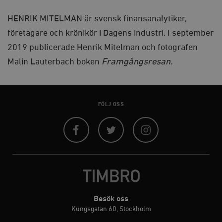
kärnwebbplatsfunktioner som användarinloggning
BOK
och kontohantering. Webbplatsen kan inte användas
quantity
HENRIK MITELMAN är svensk finansanalytiker,
ordentligt utan strikt nödvändiga cookies.
företagare och krönikör i Dagens industri. I september
Leverantör
Namn
U
/ Domän
2019 publicerade Henrik Mitelman och fotografen
woocommerce_cart_hash
Automattic
S
Malin Lauterbach boken
Framgångsresan.
Inc.
timbro.se
_hjFirstSeen
Hotjar Ltd
FÖLJ OSS
.timbro.se
m
Facebook
Twitter
Instagram
Besök oss
woocommerce_items_in_cart
Automattic
S
Inc.
Kungsgatan 60, Stockholm
timbro.se