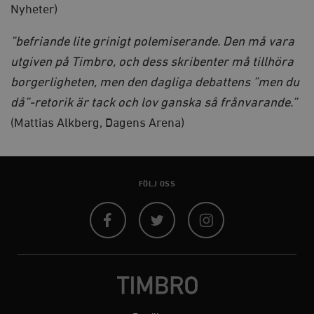
Nyheter)
Strikt nödvändiga kakor tillåter
kärnwebbplatsfunktioner som användarinloggning
och kontohantering. Webbplatsen kan inte användas
”befriande lite grinigt polemiserande. Den må vara
ordentligt utan strikt nödvändiga cookies.
utgiven på Timbro, och dess skribenter må tillhöra
Leverantör
Namn
U
/ Domän
borgerligheten, men den dagliga debattens ”men du
woocommerce_cart_hash
Automattic
S
då”-retorik är tack och lov ganska så frånvarande.”
Inc.
timbro.se
(Mattias Alkberg, Dagens Arena)
_hjFirstSeen
Hotjar Ltd
.timbro.se
m
FÖLJ OSS
Facebook
Twitter
Instagram
woocommerce_items_in_cart
Automattic
S
Inc.