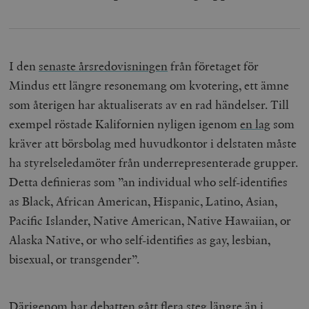
I den
senaste årsredovisningen
från företaget för
Mindus ett längre resonemang om kvotering, ett ämne
som återigen har aktualiserats av en rad händelser. Till
exempel röstade Kalifornien nyligen igenom
en lag
som
kräver att börsbolag med huvudkontor i delstaten måste
ha styrelseledamöter från underrepresenterade grupper.
Detta definieras som ”an individual who self-identifies
as Black, African American, Hispanic, Latino, Asian,
Pacific Islander, Native American, Native Hawaiian, or
Alaska Native, or who self-identifies as gay, lesbian,
bisexual, or transgender”.
Därigenom har debatten gått flera steg längre än i