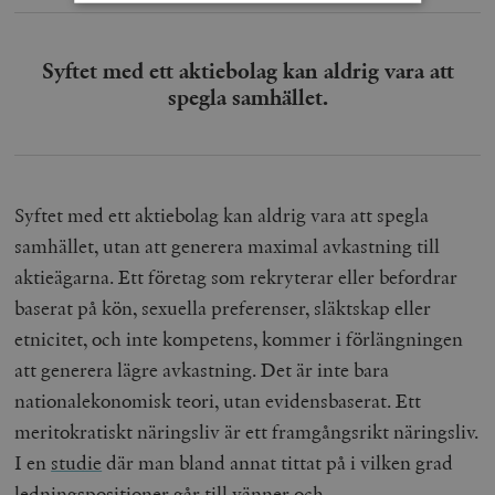
Strikt nödvändigt
Analys
Syftet med ett aktiebolag kan aldrig vara att
Marknadsföring
Funktioner
spegla samhället.
Strikt nödvändiga kakor tillåter
kärnwebbplatsfunktioner som användarinloggning
och kontohantering. Webbplatsen kan inte användas
ordentligt utan strikt nödvändiga cookies.
Leverantör
Syftet med ett aktiebolag kan aldrig vara att spegla
Namn
U
/ Domän
samhället, utan att generera maximal avkastning till
woocommerce_cart_hash
Automattic
S
aktieägarna. Ett företag som rekryterar eller befordrar
Inc.
timbro.se
baserat på kön, sexuella preferenser, släktskap eller
etnicitet, och inte kompetens, kommer i förlängningen
att generera lägre avkastning. Det är inte bara
_hjFirstSeen
Hotjar Ltd
.timbro.se
m
nationalekonomisk teori, utan evidensbaserat. Ett
meritokratiskt näringsliv är ett framgångsrikt näringsliv.
I en
studie
där man bland annat tittat på i vilken grad
ledningspositioner går till vänner och