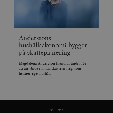
Anderssons
hushållsekonomi bygger
på skatteplanering
Magdalena Andersson klandrar andra för
att använda samma skattestrategi som
hennes eget hushåll.
FÖLJ OSS