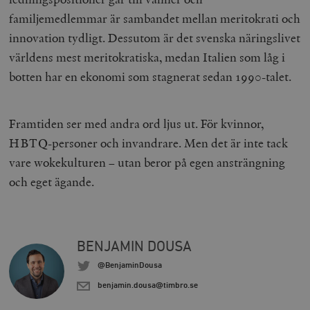
familjemedlemmar är sambandet mellan meritokrati och
innovation tydligt. Dessutom är det svenska näringslivet
världens mest meritokratiska, medan Italien som låg i
woocommerce_items_in_cart
Automattic
S
Inc.
botten har en ekonomi som stagnerat sedan 1990-talet.
timbro.se
Framtiden ser med andra ord ljus ut. För kvinnor,
wp_woocommerce_session_[abcdef0123456789]
timbro.se
2
{32}
HBTQ-personer och invandrare. Men det är inte tack
__cf_bm
Cloudflare
vare wokekulturen – utan beror på egen ansträngning
Inc.
m
.myfonts.net
och eget ägande.
BENJAMIN DOUSA
@BenjaminDousa
benjamin.dousa@timbro.se
_hjAbsoluteSessionInProgress
Hotjar Ltd
.timbro.se
m