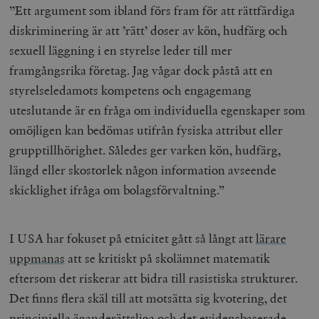
”Ett argument som ibland förs fram för att rättfärdiga
diskriminering är att ’rätt’ doser av kön, hudfärg och
sexuell läggning i en styrelse leder till mer
framgångsrika företag. Jag vågar dock påstå att en
styrelseledamots kompetens och engagemang
uteslutande är en fråga om individuella egenskaper som
omöjligen kan bedömas utifrån fysiska attribut eller
grupptillhörighet. Således ger varken kön, hudfärg,
längd eller skostorlek någon information avseende
skicklighet ifråga om bolagsförvaltning.”
I USA har fokuset på etnicitet gått så långt att
lärare
uppmanas
att se kritiskt på skolämnet matematik
eftersom det riskerar att bidra till rasistiska strukturer.
Det finns flera skäl till att motsätta sig kvotering, det
principiella äganderättsliga och det evidensbaserade