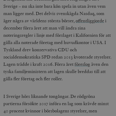
Sverige – nu ska inte bara kön spela in utan även vem
man ligger med. Det delvis svenskägda Nasdaq, som
äger några av världens största börser,
offentliggjorde
i
december förra året att man vill ändra sina
noteringsregler i linje med förslaget i Kalifornien för att
gälla alla noterade företag med huvudkontor i USA. I
Tyskland drev konservativa CDU och
socialdemokratiska SPD redan 2013 kvoterade styrelser.
Lagen trädde i kraft 2016. Förra året
föreslog
även den
tyska familjeministern att lagen skulle breddas till att
gälla fler företag och fler roller.
I Sverige hörs liknande tongångar. De rödgröna
partierna försökte 2017 införa en lag som krävde minst
40 procent kvinnor i börsbolagens styrelser, men