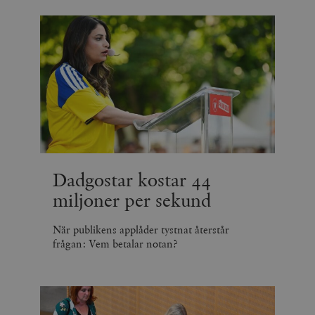
Dadgostar kostar 44
miljoner per sekund
När publikens applåder tystnat återstår
frågan: Vem betalar notan?