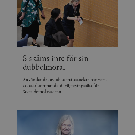
S skäms inte för sin
dubbelmoral
Användandet av olika måttstockar har varit
ett återkommande tillvägagångssätt för
Socialdemokraterna.