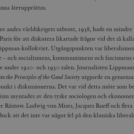
unna återupprättas.
re andra världskrigets utbrott, 1938, hade en mindre 
i Paris för att diskutera likartade frågor vid det så kall
ippman-kollokviet. Utgångspunkten var liberalisme
 – och socialismens, kommunismens och fascismens 
de under 1920- och 1930-talen. Journalisten Lippma
to the Principles of the Good Society
utgjorde en gemens
punkt i diskussionerna. Det var vid detta möte som b
lism myntades av den tyske sociologen och ekonome
r Rüstow. Ludwig von Mises, Jacques Rueff och flera
ck att det inte var något fel på den klassiska libera