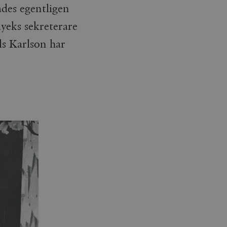
ades egentligen
yeks sekreterare
ls Karlson har