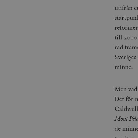
woocommerce_items_in_
utifrån 
startpun
wp_woocommerce_sessio
{32}
reformer
__cf_bm
till 200
rad fram
_hjAbsoluteSessionInPr
Sveriges
minne.
__cf_bm
Men vad 
Det för 
Namn
Namn
Caldwel
_ga
YSC
Mont Pèle
VISITOR_INFO1_LIVE
de minne