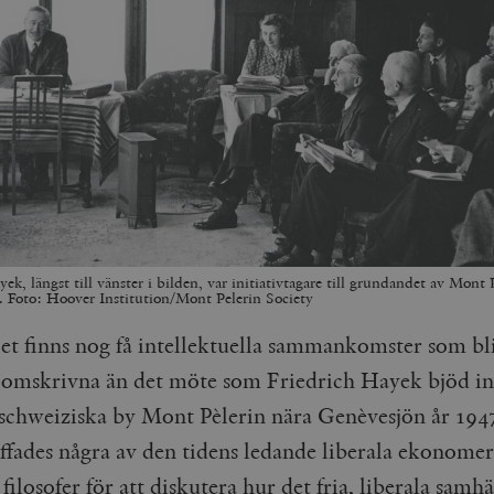
ek, längst till vänster i bilden, var initiativtagare till grundandet av Mont 
. Foto: Hoover Institution/Mont Pelerin Society
et finns nog få intellektuella sammankomster som bl
omskrivna än det möte som Friedrich Hayek bjöd in t
a schweiziska by Mont Pèlerin nära Genèvesjön år 1947
äffades några av den tidens ledande liberala ekonome
 filosofer för att diskutera hur det fria, liberala samhä