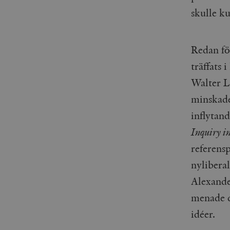
skulle k
Redan fö
träffats 
Walter L
minskade
inflytan
Inquiry in
referens
nylibera
Alexande
menade do
idéer.