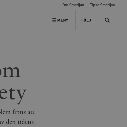
Om Smedjan
Tipsa Smedjan
MENY
FÖLJ
FÖLJ OSS
SEARCH
om
ety
blem finns att
av den tidens