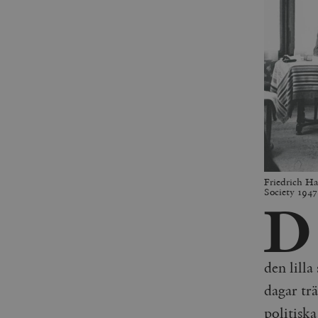
Friedrich Hay
Society 1947
D
den lill
dagar tr
politiska