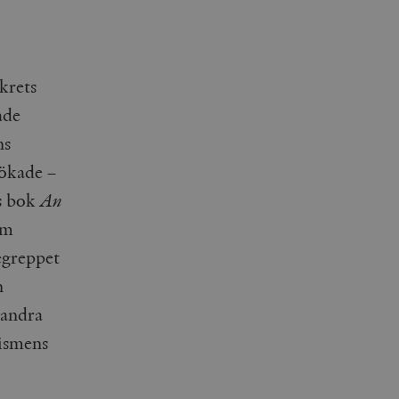
krets
ade
ns
ökade –
ns bok
An
am
egreppet
n
 andra
lismens