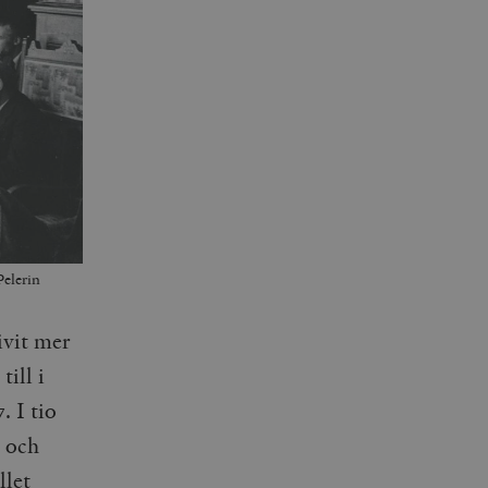
Pelerin
ivit mer
ill i
. I tio
r och
llet