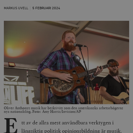
MARKUS UVELL
5 FEBRUARI
2024
Oliver Anthonys musik har beskrivits som den amerikanska arbetarhögerns
nya nationalsång. Foto: Amy Harris/Invision/AP
E
tt av de allra mest användbara verktygen i
långsiktig politisk opinionsbildning är musik.