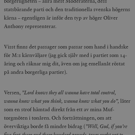
borgerligheten – allra mest Moderaterna, dess
statsbärande parti och den traditionella svenska högerns
kärna – egentligen är inför den typ av höger Oliver
Anthony representerar.
Visst finns det passager som passar som hand i handske
för M:s kärnväljare (jag gick själv med i partiet som 14-
åring och räknar mig dit, även om jag emellanåt röstat
på andra borgerliga partier).
Versen,
”Lord knows they all wanna have total control,
wanna know what you think, wanna know what you do”,
låter
som en strof hämtad direkt från ett av mina Muf-
torgmöten i tonåren. Och fortsättningen, om att
överviktiga borde få mindre bidrag (
”Well, God, if you’re
five-foot-three and three hundred pounds, taxes ought not to