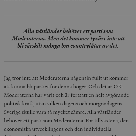
och kontohantering. Webbplatsen kan inte användas
ordentligt utan strikt nödvändiga cookies.
Leverantör
Namn
U
/ Domän
woocommerce_cart_hash
Automattic
S
Alla västländer behöver ett parti som
Inc.
Moderaterna. Men det kommer tyvärr inte att
timbro.se
bli särskilt många bra countrylåtar av det.
_hjFirstSeen
Hotjar Ltd
.timbro.se
m
Jag tror inte att Moderaterna någonsin fullt ut kommer
att kunna bli partiet för denna höger. Och det är OK.
Moderaterna har varit och är fortsatt en helt avgörande
politisk kraft, utan vilken dagens och morgondagens
Sverige skulle vara så mycket sämre. Alla västländer
woocommerce_items_in_cart
Automattic
S
behöver ett parti som Moderaterna. För tillväxtens, den
Inc.
timbro.se
ekonomiska utvecklingens och den individuella