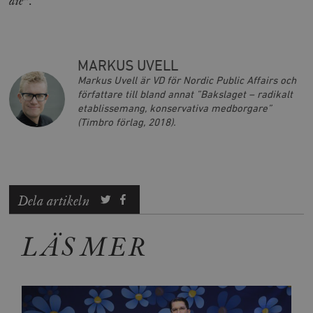
die”
.
__cf_bm
Cloudflare
Inc.
m
.vimeo.com
MARKUS UVELL
Markus Uvell är VD för Nordic Public Affairs och
författare till bland annat ”Bakslaget – radikalt
etablissemang, konservativa medborgare”
(Timbro förlag, 2018).
Dela artikeln
Leverantör
LÄS MER
Namn
Utgång
B
/ Domän
Leverantör /
Namn
Utgång
Beskrivning
_ga
Google LLC
1 år 1
D
Domän
.timbro.se
månad
a
U
YSC
Google LLC
Session
Denna cookie 
e
.youtube.com
av YouTube fö
G
spåra visning
a