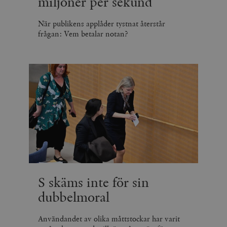
miljoner per sekund
När publikens applåder tystnat återstår
frågan: Vem betalar notan?
S skäms inte för sin
dubbelmoral
Användandet av olika måttstockar har varit