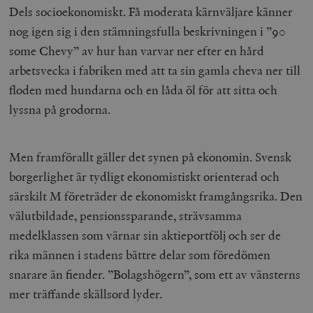
Dels socioekonomiskt. Få moderata kärnväljare känner
nog igen sig i den stämningsfulla beskrivningen i ”90
some Chevy” av hur han varvar ner efter en hård
arbetsvecka i fabriken med att ta sin gamla cheva ner till
floden med hundarna och en låda öl för att sitta och
lyssna på grodorna.
Men framförallt gäller det synen på ekonomin. Svensk
borgerlighet är tydligt ekonomistiskt orienterad och
särskilt M företräder de ekonomiskt framgångsrika. Den
välutbildade, pensionssparande, strävsamma
medelklassen som värnar sin aktieportfölj och ser de
rika männen i stadens bättre delar som föredömen
snarare än fiender. ”Bolagshögern”, som ett av vänsterns
mer träffande skällsord lyder.