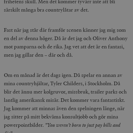
frihetens skull. Men det kommer tyvärr inte att bli
särskilt många bra countrylåtar av det.
wp_woocommerce_session_[abcdef0123456789]
timbro.se
2
{32}
__cf_bm
Cloudflare
Fast när jag står där framför scenen känner jag mig som
Inc.
m
.myfonts.net
en del av denna höger. Då är det jag och Oliver Anthony
mot pamparna och de rika. Jag vet att det är en fantasi,
men jag gillar den – där och då.
Om en månad är det dags igen. Då spelar en annan av
mina countryhjältar, Tyler Childers, i Stockholm. Då
_hjAbsoluteSessionInProgress
Hotjar Ltd
blir det ännu mer kolgruvor, missbruk, trailer parks och
.timbro.se
m
lantlig amerikansk misär. Det kommer vara fantastiskt.
Jag kommer att minnas även den spelningen länge, när
jag sitter på mitt bekväma konsultjobb och gör mina
powerpointbilder.
”You weren’t born to just pay bills and