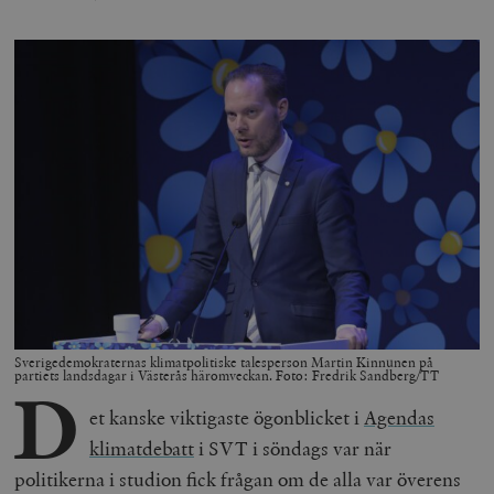
Sverigedemokraternas klimatpolitiske talesperson Martin Kinnunen på
partiets landsdagar i Västerås häromveckan. Foto: Fredrik Sandberg/TT
D
et kanske viktigaste ögonblicket i
Agendas
klimatdebatt
i SVT i söndags var när
politikerna i studion fick frågan om de alla var överens