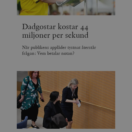
Dadgostar kostar 44
miljoner per sekund
När publikens applåder tystnat återstår
frågan: Vem betalar notan?